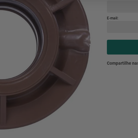
mesa
9
º
ar 
10
º
condicionado