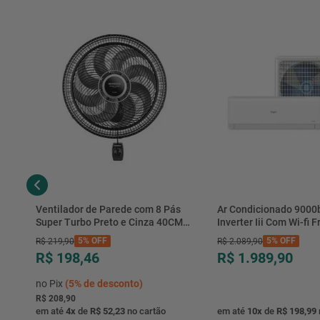
Ventilador de Parede com 8 Pás
Ar Condicionado 9000
Super Turbo Preto e Cinza 40CM
Inverter Iii Com Wi-fi Fr
220V 140W - VTX-40P-8P - Mondial
Hjfe09c2cg|hjfi09c2wg 
5%
OFF
5%
OFF
R$
219
,
90
R$
2
.
089
,
90
R$ 198,46
R$ 1.989,90
no Pix
(
5%
de desconto)
R$ 208,90
em até
4
x
de
R$ 52,23
no cartão
em até
10
x
de
R$ 198,99