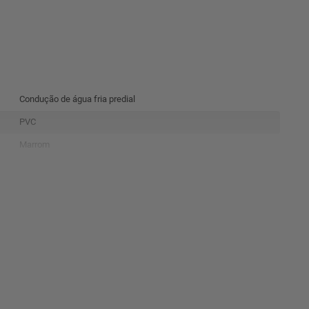
Condução de água fria predial
PVC
Marrom
Peça
7,000
10,000
10,000
150,000
SIM
SIM