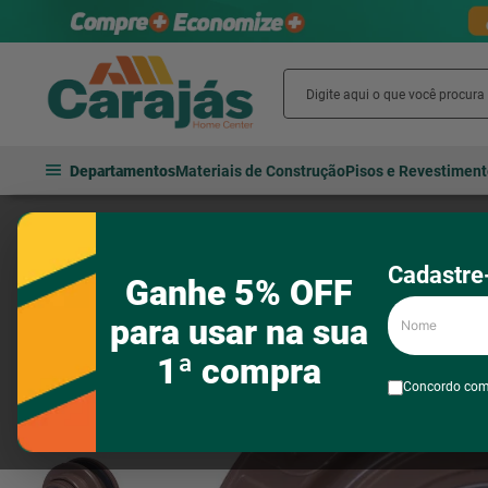
Departamentos
Materiais de Construção
Pisos e Revestimen
Hidráulica
Tubos e conexões
Tubos e conexões para água fria
Cadastre-
Ganhe 5% OFF
Nome
para usar na sua
1ª compra
Concordo co