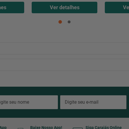
hes
Ver detalhes
Ve
sApp
Baixe Nosso App!
Siga Carajás Online