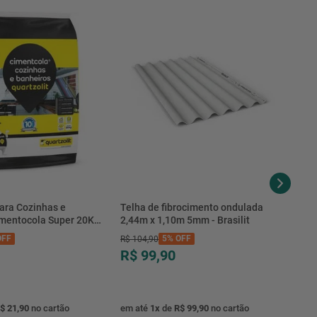
7897613321737
Conexões
Até 50mm
PVC
ara Cozinhas e
Telha de fibrocimento ondulada
imentocola Super 20KG
2,44m x 1,10m 5mm - Brasilit
.0020PL - Quartzolit
FF
5%
OFF
R$
104
,
90
R$ 99,90
$ 21,90
no cartão
em até
1
x
de
R$ 99,90
no cartão