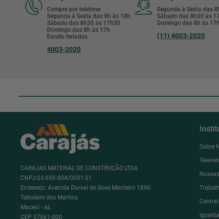
Compre por telefone
Segunda à Sexta das 
Segunda à Sexta das 8h às 18h
Sábado das 8h30 às 
Sábado das 8h30 às 17h30
Domingo das 8h às 17
Domingo das 8h às 17h
(11) 4003-2020
Exceto feriados
4003-2020
Insti
Sobre 
Televe
CARAJAS MATERIAL DE CONSTRUÇÃO LTDA
Nossas
CNPJ:03.656.804/0001-31
Endereço: Avenida Durval de Goes Monteiro 1896
Trabal
Tabuleiro dos Martins
Centra
Maceió - AL
Igualda
CEP 57061-000