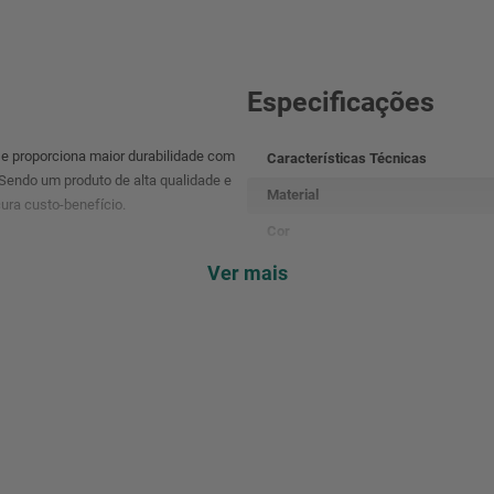
Especificações
 e proporciona maior durabilidade com
Características Técnicas
 Sendo um produto de alta qualidade e
Material
ura custo-benefício.
Cor
Embalagem
Ver mais
Altura (cm)
Comprimento (cm)
Largura (cm)
Peso (g)
Material Básico
BR