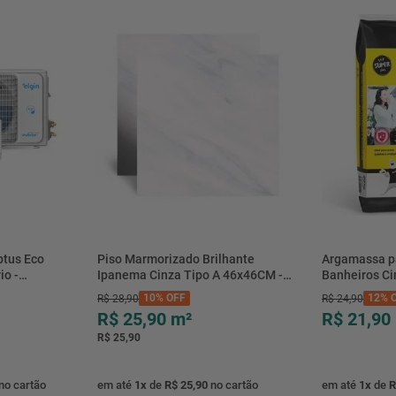
Código de barras
Produto
Diâmetro
Material
btus Eco
Piso Marmorizado Brilhante
Argamassa p
io -
Ipanema Cinza Tipo A 46x46CM -
Banheiros C
- Elgin
01.012771 - Cerbras
- 0118.00001
10%
OFF
12%
O
R$
28
,
90
R$
24
,
90
R$ 25,90
m²
R$ 21,90
R$ 25,90
no cartão
em até
1
x
de
R$ 25,90
no cartão
em até
1
x
de
R