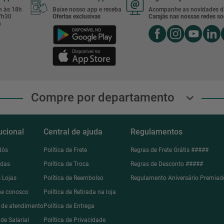
8h às 18h
Baixe nosso app e receba
Acompanhe as novidades d
17h30
Ofertas exclusivas
Carajás nas nossas redes soc
h
Compre por departamento
tucional
Central de ajuda
Regulamentos
Nós
Política de Frete
Regras de Frete Grátis #####
ndas
Política de Troca
Regras de Desconto #####
 Lojas
Política de Reembolso
Regulamento Aniversário Premiad
he conosco
Política de Retirada na loja
l de atendimento
Política de Entrega
de Salarial
Política de Privacidade