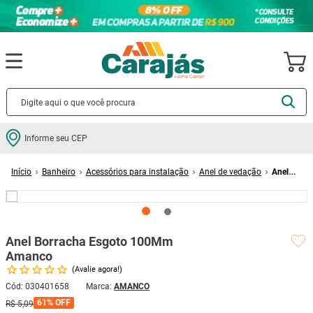
Termos mais buscados
Informe seu CEP
cerâmica
1
º
Banheiro
Acessórios para instalação
Anel de vedação
Anel
porcelanato
2
º
Borracha Esgoto 100Mm Amanco
piso
3
º
revestimento
4
º
Anel Borracha Esgoto 100Mm
porta
5
º
Amanco
vaso sanitário
6
º
Avalie agora!
tinta
7
º
Cód
:
030401658
AMANCO
61%
OFF
R$
5
,
09
cadeira
8
º