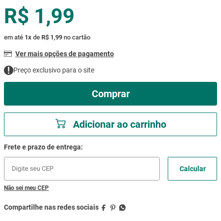
R$ 1,99
mesa
9
º
ar condicionado
10
º
em até
1
x
de
R$ 1,99
no cartão
Ver mais opções de pagamento
Preço exclusivo para o site
Comprar
Adicionar ao carrinho
Não sei meu CEP