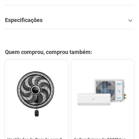
Quem comprou, comprou também:
Ventilador de Parede com 8
Ar Condicionado 9000btus
Pás Super Turbo Preto e
Eco Inverter Iii Com Wi-fi Frio
Cinza 40CM 220V 140W -
- Hjfe09c2cg|hjfi09c2wg -
VTX-40P-8P - Mondial
Elgin