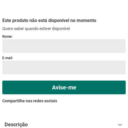
mesa
9
º
ar condicionado
10
º
Descrição
Especificações