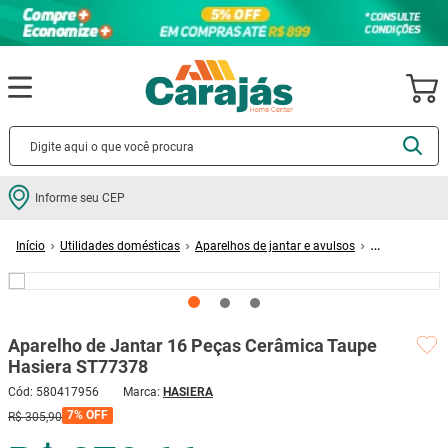
Termos mais buscados
Informe seu CEP
cerâmica
1
º
Utilidades domésticas
Aparelhos de jantar e avulsos
porcelanato
2
º
Aparelhos de jantar
Aparelho de Jantar 16 Peças Cerâmica Taupe Hasiera
ST77378
piso
3
º
revestimento
4
º
Aparelho de Jantar 16 Peças Cerâmica Taupe
porta
5
º
Hasiera ST77378
vaso sanitário
6
º
Cód
:
580417956
HASIERA
tinta
7
º
7%
OFF
R$
305
,
90
cadeira
8
º