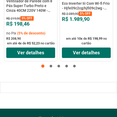
Ventilador de Parede com 8
Eco Inverter Iii Com Wi-fi Frio
Pás Super Turbo Preto e
- Hjfe09c2cg|hjfi09c2wg -
Cinza 40CM 220V 140W -
Elgin
5%
OFF
R$
2
.
089
,
90
VTX-40P-8P - Mondial
R$ 1.989,90
5%
OFF
R$
219
,
90
R$ 198,46
no Pix
(
5%
de desconto)
em até
10
x
de
R$ 198,99
no
R$ 208,90
em até
4
x
de
R$ 52,23
no cartão
cartão
Ver detalhes
Ver detalhes