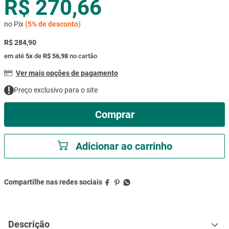
R$ 270,66
mesa
9
º
no Pix
(
5%
de desconto)
ar condicionado
10
º
R$ 284,90
em até
5
x
de
R$ 56,98
no cartão
Ver mais opções de pagamento
Preço exclusivo para o site
Comprar
Adicionar ao carrinho
Descrição