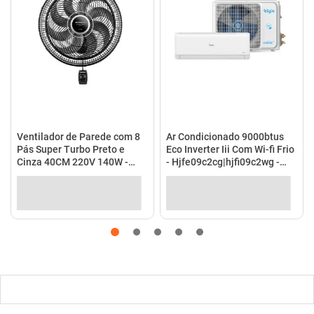
Ventilador de Parede com 8
Ar Condicionado 9000btus
Pás Super Turbo Preto e
Eco Inverter Iii Com Wi-fi Frio
Cinza 40CM 220V 140W -
- Hjfe09c2cg|hjfi09c2wg -
VTX-40P-8P - Mondial
Elgin