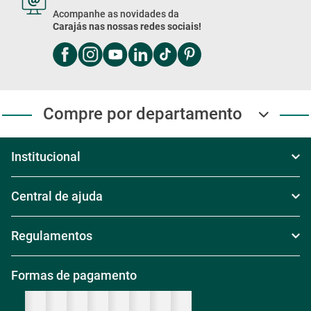
Siga Carajás Online
Acompanhe as novidades da
Carajás nas nossas redes sociais!
Compre por departamento
Institucional
Sobre Nós
Central de ajuda
Televendas
Política de Frete
Regulamentos
Nossas Lojas
Política de Troca
Regras de Frete Grátis
Formas de pagamento
Trabalhe conosco
Política de Reembolso
Regras de Desconto