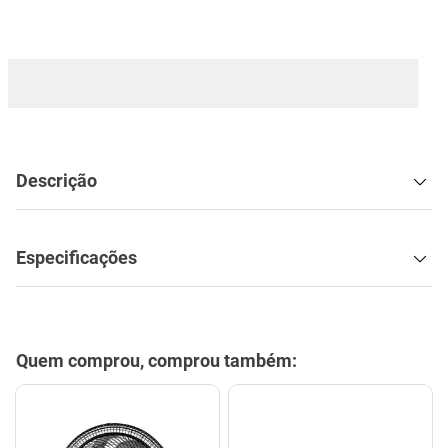
mesa
9
º
ar condicionado
10
º
Descrição
Especificações
Quem comprou, comprou também: