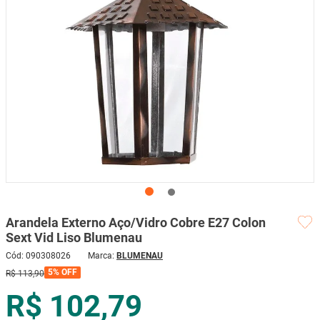
mesa
9
º
ar condicionado
10
º
Arandela Externo Aço/Vidro Cobre E27 Colon
Sext Vid Liso Blumenau
Cód
:
090308026
BLUMENAU
5%
OFF
R$
113
,
90
R$ 102,79