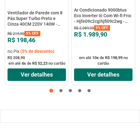
Ar Condicionado 9000btus
Ventilador de Parede com 8
Eco Inverter Iii Com Wi-fi Frio
Pás Super Turbo Preto e
- Hjfe09c2cg|hjfi09c2wg -
Cinza 40CM 220V 140W -
Elgin
5%
OFF
R$
2
.
089
,
90
VTX-40P-8P - Mondial
R$ 1.989,90
5%
OFF
R$
219
,
90
R$ 198,46
no Pix
(
5%
de desconto)
em até
10
x
de
R$ 198,99
no
R$ 208,90
em até
4
x
de
R$ 52,23
no cartão
cartão
Ver detalhes
Ver detalhes