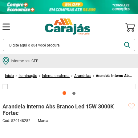
Termos mais buscados
Informe seu CEP
cerâmica
1
º
Iluminação
Interna e externa
Arandelas
Arandela Interno Abs
porcelanato
2
º
Branco Led 15W 3000K Fortec
piso
3
º
revestimento
4
º
Arandela Interno Abs Branco Led 15W 3000K
porta
5
º
Fortec
vaso sanitário
6
º
Cód
:
520148282
tinta
7
º
cadeira
8
º