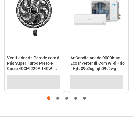
Ventilador de Parede com 8
Ar Condicionado 9000btus
Pás Super Turbo Preto e
Eco Inverter Iii Com Wi-fi Frio
Cinza 40CM 220V 140W -
- Hjfe09c2cg|hjfi09c2wg -
VTX-40P-8P - Mondial
Elgin