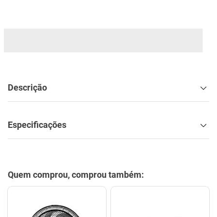
mesa
9
º
ar condicionado
10
º
Descrição
Especificações
Quem comprou, comprou também: