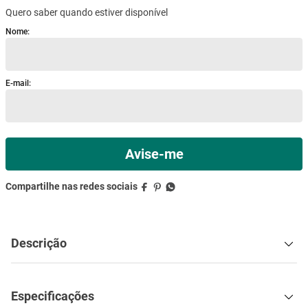
Quero saber quando estiver disponível
mesa
9
º
ar condicionado
10
º
Descrição
Especificações