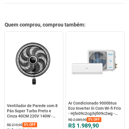
Quem comprou, comprou também:
Ar Condicionado 9000btus
Ventilador de Parede com 8
Eco Inverter Iii Com Wi-fi Frio
Pás Super Turbo Preto e
- Hjfe09c2cg|hjfi09c2wg -
Cinza 40CM 220V 140W -
Elgin
5%
OFF
R$
2
.
089
,
90
VTX-40P-8P - Mondial
R$ 1.989,90
5%
OFF
R$
219
,
90