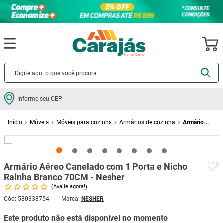
Termos mais buscados
Informe seu CEP
cerâmica
1
º
Móveis
Móveis para cozinha
Armários de cozinha
Armário
porcelanato
2
º
Aéreo Canelado com 1 Porta e Nicho Rainha Branco 70CM - Nesher
piso
3
º
revestimento
4
º
Armário Aéreo Canelado com 1 Porta e Nicho
porta
5
º
Rainha Branco 70CM - Nesher
Avalie agora!
vaso sanitário
6
º
Cód
:
580338754
NESHER
tinta
7
º
Este produto não está disponível no momento
cadeira
8
º