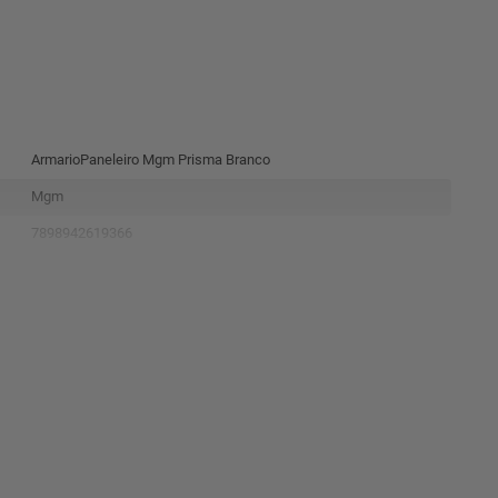
ArmarioPaneleiro Mgm Prisma Branco
Mgm
7898942619366
9960.2
43.1Kg