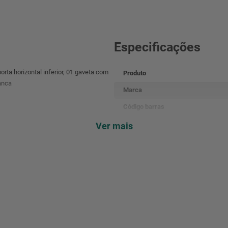
Especificações
rta horizontal inferior, 01 gaveta com
Produto
ranca
Marca
Código barras
Referência
Ver mais
Peso