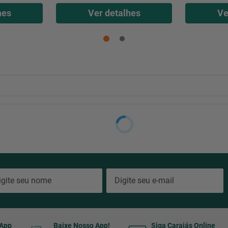
hes
Ver detalhes
Ve
sApp
Baixe Nosso App!
Siga Carajás Online