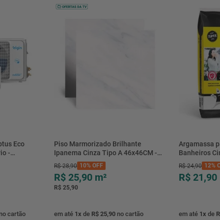
btus Eco
Piso Marmorizado Brilhante
Argamassa p
io -
Ipanema Cinza Tipo A 46x46CM -
Banheiros C
- Elgin
01.012771 - Cerbras
- 0118.00001
10%
OFF
12%
O
R$
28
,
90
R$
24
,
90
R$ 25,90
m²
R$ 21,90
R$ 25,90
no cartão
em até
1
x
de
R$ 25,90
no cartão
em até
1
x
de
R