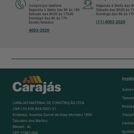
Compre por telefone
Segunda à Sexta das 
Segunda à Sexta das 8h às 18h
Sábado das 8h30 às 
Sábado das 8h30 às 17h30
Domingo das 8h às 17
Domingo das 8h às 17h
(11) 4003-2020
Exceto feriados
4003-2020
Insti
Sobre 
Televe
CARAJAS MATERIAL DE CONSTRUÇÃO LTDA
Nossas
CNPJ:03.656.804/0001-31
Endereço: Avenida Durval de Goes Monteiro 1896
Trabal
Tabuleiro dos Martins
Centra
Maceió - AL
Igualda
CEP 57061-000