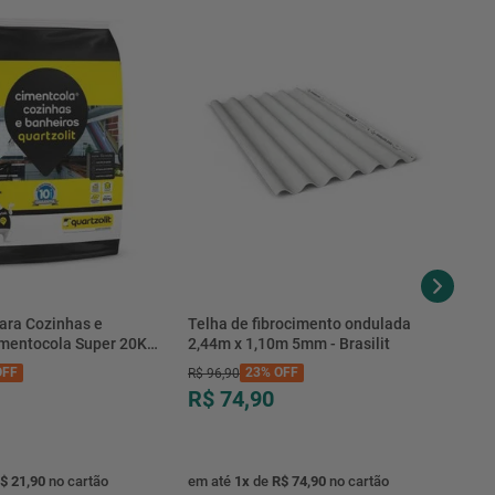
ara Cozinhas e
Telha de fibrocimento ondulada
imentocola Super 20KG
2,44m x 1,10m 5mm - Brasilit
.0020PL - Quartzolit
FF
23%
OFF
R$
96
,
90
R$ 74,90
$ 21,90
no cartão
em até
1
x
de
R$ 74,90
no cartão