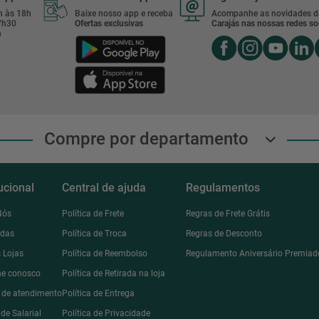
8h às 18h
Baixe nosso app e receba
Acompanhe as novidades d
17h30
Ofertas exclusivas
Carajás nas nossas redes soc
h
Compre por departamento
tucional
Central de ajuda
Regulamentos
Nós
Política de Frete
Regras de Frete Grátis
ndas
Política de Troca
Regras de Desconto
 Lojas
Política de Reembolso
Regulamento Aniversário Premiad
he conosco
Política de Retirada na loja
l de atendimento
Política de Entrega
de Salarial
Política de Privacidade