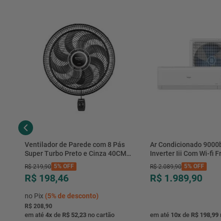
Ventilador de Parede com 8 Pás
Ar Condicionado 9000
Super Turbo Preto e Cinza 40CM
Inverter Iii Com Wi-fi Fr
220V 140W - VTX-40P-8P - Mondial
Hjfe09c2cg|hjfi09c2wg 
5%
OFF
5%
OFF
R$
219
,
90
R$
2
.
089
,
90
R$ 198,46
R$ 1.989,90
no Pix
(
5%
de desconto)
R$ 208,90
em até
4
x
de
R$ 52,23
no cartão
em até
10
x
de
R$ 198,99