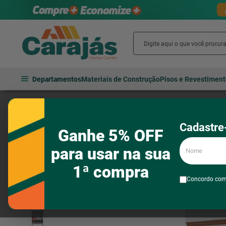
Departamentos
Materiais de Construção
Pisos e Revestimen
Móveis
Móveis para cozinha
Armários de cozinha
Armario P
Cadastre-
Ganhe 5% OFF
Nome
para usar na sua
1ª compra
Concordo co