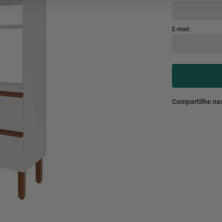
mesa
9
º
ar 
10
º
condicionado