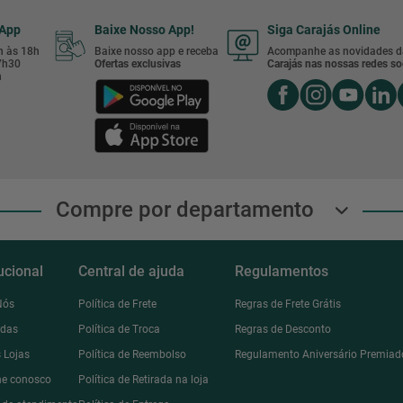
sApp
Baixe Nosso App!
Siga Carajás Online
8h às 18h
Baixe nosso app e receba
Acompanhe as novidades d
17h30
Ofertas exclusivas
Carajás nas nossas redes soc
h
Compre por departamento
tucional
Central de ajuda
Regulamentos
Nós
Política de Frete
Regras de Frete Grátis
ndas
Política de Troca
Regras de Desconto
 Lojas
Política de Reembolso
Regulamento Aniversário Premiad
he conosco
Política de Retirada na loja