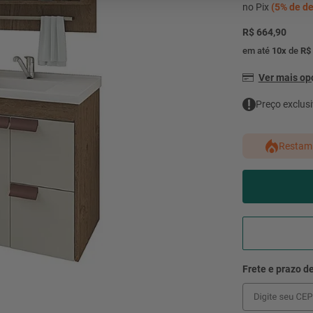
mesa
9
º
no Pix
(
5%
de de
ar 
R$ 664,90
10
º
condicionado
em até
10
x
de
R$
Ver mais o
Preço exclusi
Restam