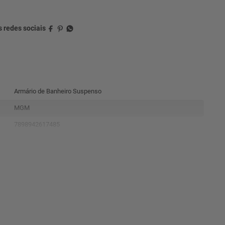
Armário de Banheiro Suspenso
MGM
7898942617485
9940.34
Amêndoa Off White
Mdf
90 dias
A57.5 x L60.5 x P40 Cm
A56 x L59 x P35.5 Cm