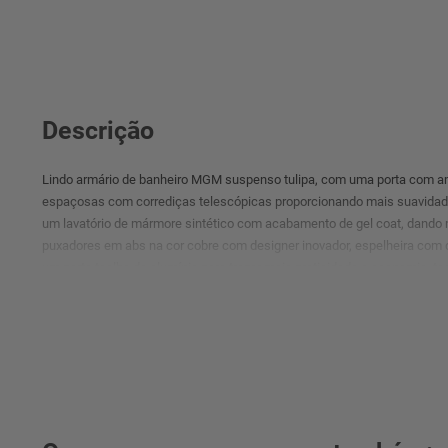
Descrição
Lindo armário de banheiro MGM suspenso tulipa, com uma porta com am
espaçosas com corrediças telescópicas proporcionando mais suavidade
um lavatório de mármore sintético com acabamento de gel coat, dando mai
puxadores em abs na cor cobre com designer inovador, espelheira com
um porta toalha de alumínio para trazer mais praticidade e economia, to
ultravioleta com acabamento de verniz superior, proporcionando maior r
úmidos, além disso toda a madeira utilizada no produto é mdf.