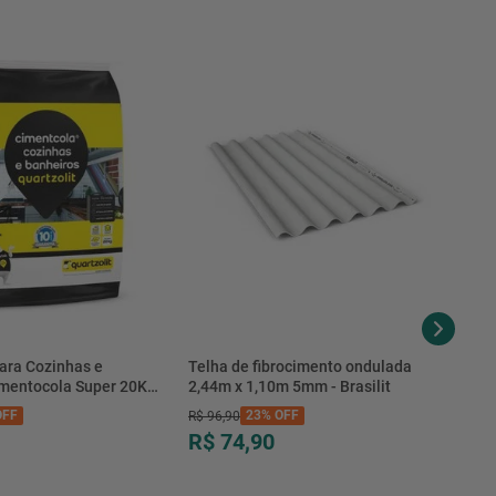
19.8 Kg
20.3 Kg
1 armário de banheiro, 1 espelho de banheiro, 1 lavatório, 1
porta toalhas, 1 manual de montagem, 1 kit de ferragens para
instalação
ara Cozinhas e
Telha de fibrocimento ondulada
imentocola Super 20KG
2,44m x 1,10m 5mm - Brasilit
.0020PL - Quartzolit
FF
23%
OFF
R$
96
,
90
R$ 74,90