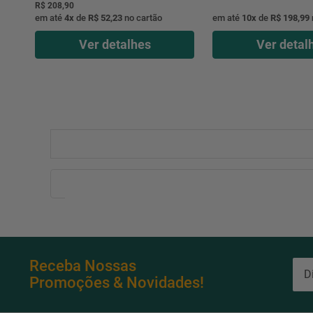
R$ 208,90
em até
4
x
de
R$ 52,23
no cartão
em até
10
x
de
R$ 198,99
Ver detalhes
Ver detal
Receba Nossas
Promoções & Novidades!