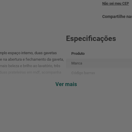
Não sei meu CEP
Especificações
plo espaço interno, duas gavetas
Produto
 na abertura e fechamento da gaveta,
Marca
s beleza e brilho ao lavatório, três
 duas prateleiras em mdf, acompanha
Código barras
do o produto é revestido com pintura
Referência
Ver mais
esistência e durabilidade em ambientes
Cor
Composição
Garantia
Dimensões da Embalagem
Dimensões do Produto