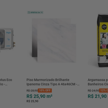
Peso Líquido
Peso Bruto
Conteúdo da embalagem
btus Eco
Piso Marmorizado Brilhante
Argamassa p
io -
Ipanema Cinza Tipo A 46x46CM -
Banheiros C
- Elgin
01.012771 - Cerbras
- 0118.00001
10%
OFF
12%
O
R$
28
,
90
R$
24
,
90
R$ 25,90
m²
R$ 21,90
R$ 25,90