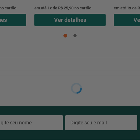
no cartão
em até
1
x
de
R$ 25,90
no cartão
em até
1
x
de
R
hes
Ver detalhes
Ve