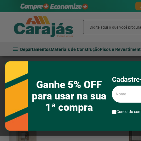
Departamentos
Materiais de Construção
Pisos e Revestimen
Banheiro
Móveis para banheiro
Armários de banheiro
Armár
Cadastre-
Ganhe 5% OFF
Nome
para usar na sua
1ª compra
Concordo co