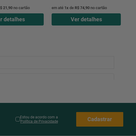
$ 21,90
no cartão
em até
1
x
de
R$ 74,90
no cartão
r detalhes
Ver detalhes
Estou de acordo com a
Cadastrar
Política de Privacidade