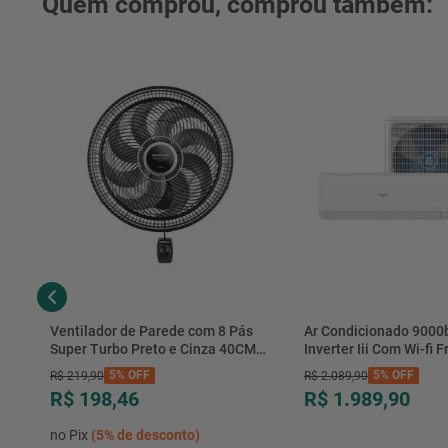
Quem comprou, comprou também:
Ventilador de Parede com 8 Pás
Ar Condicionado 9000
Super Turbo Preto e Cinza 40CM
Inverter Iii Com Wi-fi Fr
220V 140W - VTX-40P-8P - Mondial
Hjfe09c2cg|hjfi09c2wg 
5%
OFF
5%
OFF
R$
219
,
90
R$
2
.
089
,
90
R$ 198,46
R$ 1.989,90
no Pix
(
5%
de desconto)