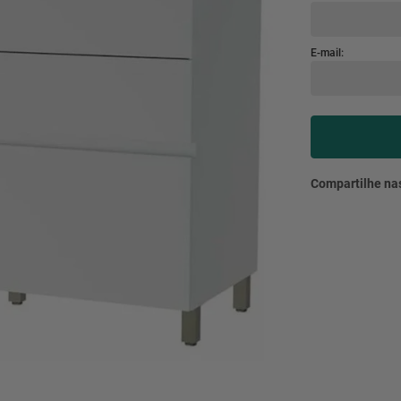
mesa
9
º
ar 
10
º
condicionado