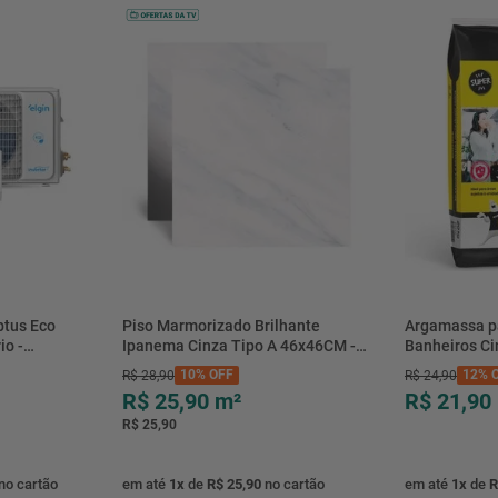
Peso
btus Eco
Piso Marmorizado Brilhante
Argamassa p
io -
Ipanema Cinza Tipo A 46x46CM -
Banheiros C
- Elgin
01.012771 - Cerbras
- 0118.00001
10%
OFF
12%
O
R$
28
,
90
R$
24
,
90
R$ 25,90
m²
R$ 21,90
R$ 25,90
no cartão
em até
1
x
de
R$ 25,90
no cartão
em até
1
x
de
R