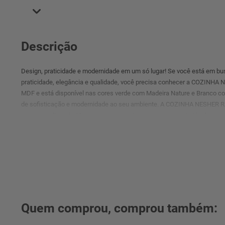
Descrição
Design, praticidade e modernidade em um só lugar! Se você está em bu
praticidade, elegância e qualidade, você precisa conhecer a COZINH
MDF e está disponível nas cores verde com Madeira Nature e Branco c
de sofisticação e modernidade ao seu ambiente. A COZINHA NESHER 
possuem altura de 91cm, o que proporciona uma ergonomia ideal para o
espaço interno. Outra característica interessante da COZINHA NESHER
tipo perfil gola/cava. Esses puxadores dão um toque de elegância ao s
gavetas sejam abertas de forma suave e silenciosa.
Quem comprou, comprou também: