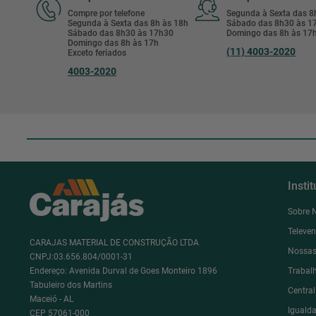
Compre por telefone
Segunda à Sexta das 
Segunda à Sexta das 8h às 18h
Sábado das 8h30 às 
Sábado das 8h30 às 17h30
Domingo das 8h às 17
Domingo das 8h às 17h
(11) 4003-2020
Exceto feriados
4003-2020
Insti
Sobre 
Televe
CARAJAS MATERIAL DE CONSTRUÇÃO LTDA
Nossas
CNPJ:03.656.804/0001-31
Endereço: Avenida Durval de Goes Monteiro 1896
Trabal
Tabuleiro dos Martins
Centra
Maceió - AL
Igualda
CEP 57061-000