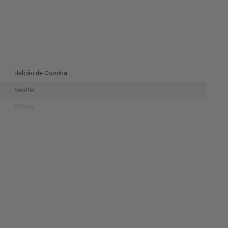
Balcão de Cozinha
Nesher
Rainha
Branco Nature
100% MDF
Não
1
4
91x120x52 cm