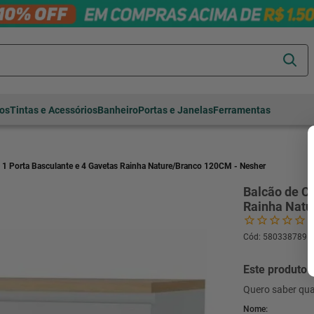
Termos mais
tos
Tintas e Acessórios
Banheiro
Portas e Janelas
Ferramentas
buscados
cerâmica
1
º
porcelanato
2
º
 1 Porta Basculante e 4 Gavetas Rainha Nature/Branco 120CM - Nesher
piso
3
º
Balcão de C
Rainha Natu
revestimento
4
º
porta
5
º
Cód
:
580338789
vaso sanitário
6
º
Este produto 
tinta
7
º
Quero saber qua
cadeira
8
º