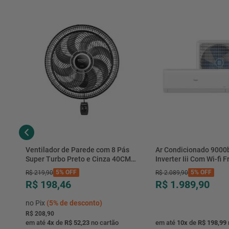
Ventilador de Parede com 8 Pás
Ar Condicionado 9000
Super Turbo Preto e Cinza 40CM
Inverter Iii Com Wi-fi Fr
220V 140W - VTX-40P-8P - Mondial
Hjfe09c2cg|hjfi09c2wg 
5%
OFF
5%
OFF
R$
219
,
90
R$
2
.
089
,
90
R$ 198,46
R$ 1.989,90
no Pix
(
5%
de desconto)
R$ 208,90
em até
4
x
de
R$ 52,23
no cartão
em até
10
x
de
R$ 198,99