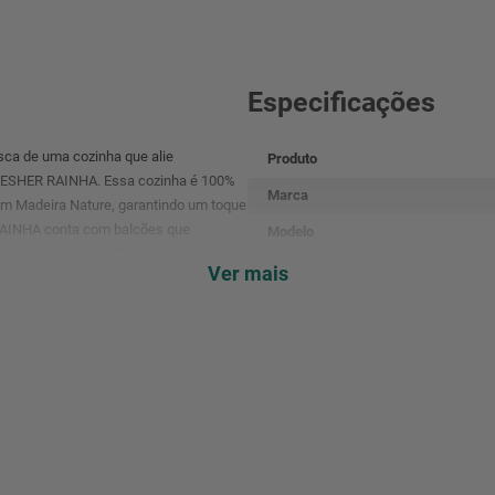
Especificações
sca de uma cozinha que alie
Produto
A NESHER RAINHA. Essa cozinha é 100%
Marca
om Madeira Nature, garantindo um toque
RAINHA conta com balcões que
Modelo
 preparo das refeições e muito mais
Cor
Ver mais
 RAINHA são os puxadores ocultos, do
eu ambiente permitem que as portas e
Composiçaõ
Nicho
Puxadores Estilo Gola|Cava
Quantidade de Portas
Quantidade de Gavetas
Dimensões (AxLxP)