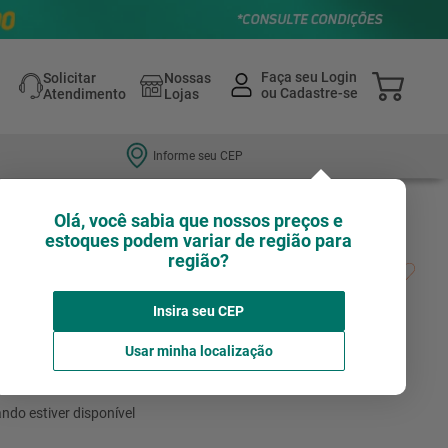
Solicitar
Nossas
Atendimento
Lojas
Informe seu CEP
Olá, você sabia que nossos preços e
estoques podem variar de região para
região?
ozinha com 1 Porta Basculante e 4 Gavetas
re/Branco 120CM - Nesher
Insira seu CEP
Avalie agora!
NESHER
Usar minha localização
não está disponível no momento
ndo estiver disponível