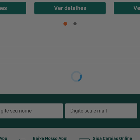
hes
Ver detalhes
Ve
sApp
Baixe Nosso App!
Siga Carajás Online