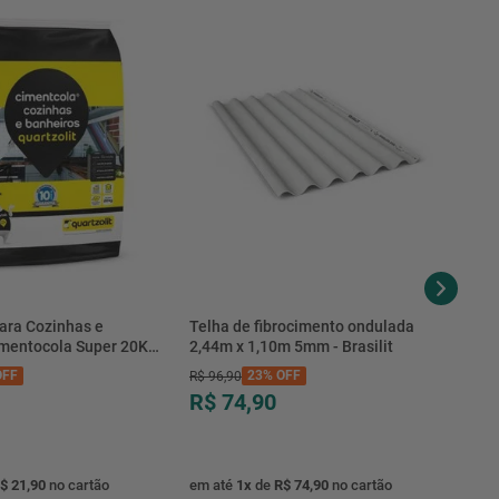
61,3 Kg
ara Cozinhas e
Telha de fibrocimento ondulada
imentocola Super 20KG
2,44m x 1,10m 5mm - Brasilit
.0020PL - Quartzolit
FF
23%
OFF
R$
96
,
90
R$ 74,90
$ 21,90
no cartão
em até
1
x
de
R$ 74,90
no cartão