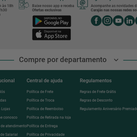
8h às 18h
Baixe nosso app e receba
Acompanhe as novidades d
17h30
Ofertas exclusivas
Carajás nas nossas redes soc
h
Compre por departamento
tucional
Central de ajuda
Regulamentos
Nós
Política de Frete
Regras de Frete Grátis
ndas
Política de Troca
Regras de Desconto
 Lojas
Política de Reembolso
Regulamento Aniversário Premiad
he conosco
Política de Retirada na loja
l de atendimento
Política de Entrega
de Salarial
Política de Privacidade