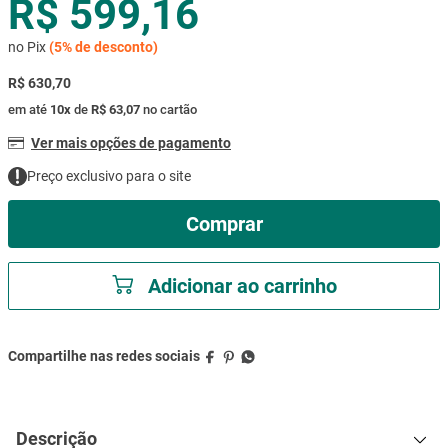
R$ 599,16
mesa
9
º
no Pix
(
5%
de desconto)
ar condicionado
10
º
R$ 630,70
em até
10
x
de
R$ 63,07
no cartão
Ver mais opções de pagamento
Preço exclusivo para o site
Comprar
Adicionar ao carrinho
Descrição