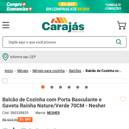
Termos mais buscados
Informe seu CEP
cerâmica
1
º
Móveis
Móveis para cozinha
Balcões
Balcão de Cozinha com
porcelanato
2
º
Porta Basculante e Gaveta Rainha Nature/Verde 70CM - Nesher
piso
3
º
revestimento
4
º
Balcão de Cozinha com Porta Basculante e
porta
5
º
Gaveta Rainha Nature/Verde 70CM - Nesher
vaso sanitário
6
º
Cód
:
580338835
NESHER
tinta
7
º
5%
OFF
R$
663
,
90
cadeira
8
º