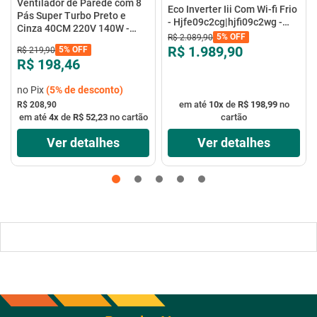
Ventilador de Parede com 8
Eco Inverter Iii Com Wi-fi Frio
Pás Super Turbo Preto e
- Hjfe09c2cg|hjfi09c2wg -
Cinza 40CM 220V 140W -
Elgin
5%
OFF
R$
2
.
089
,
90
VTX-40P-8P - Mondial
R$ 1.989,90
5%
OFF
R$
219
,
90
R$ 198,46
no Pix
(
5%
de desconto)
em até
10
x
de
R$ 198,99
no
R$ 208,90
em até
4
x
de
R$ 52,23
no cartão
cartão
Ver detalhes
Ver detalhes