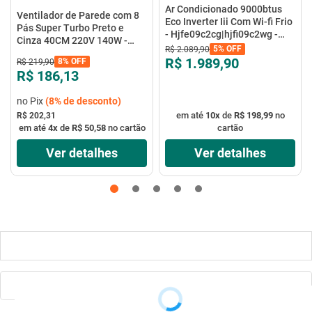
Ar Condicionado 9000btus
Ventilador de Parede com 8
Eco Inverter Iii Com Wi-fi Frio
Pás Super Turbo Preto e
- Hjfe09c2cg|hjfi09c2wg -
Cinza 40CM 220V 140W -
Elgin
5%
OFF
R$
2
.
089
,
90
VTX-40P-8P - Mondial
R$ 1.989,90
8%
OFF
R$
219
,
90
R$ 186,13
no Pix
(
8%
de desconto)
em até
10
x
de
R$ 198,99
no
R$ 202,31
em até
4
x
de
R$ 50,58
no cartão
cartão
Ver detalhes
Ver detalhes