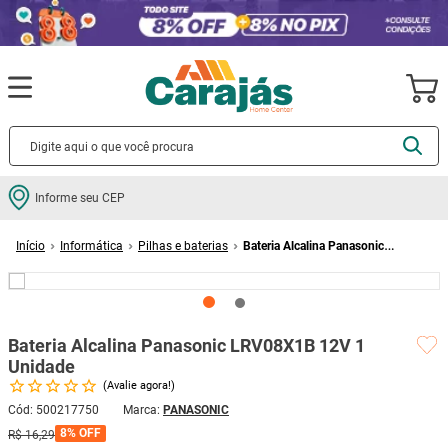
Termos mais buscados
Informe seu CEP
cerâmica
1
º
Informática
Pilhas e baterias
Bateria Alcalina Panasonic
porcelanato
2
º
LRV08X1B 12V 1 Unidade
piso
3
º
revestimento
4
º
Bateria Alcalina Panasonic LRV08X1B 12V 1
porta
5
º
Unidade
vaso sanitário
6
º
Avalie agora!
tinta
7
º
Cód
:
500217750
PANASONIC
8%
OFF
R$
16
,
29
cadeira
8
º