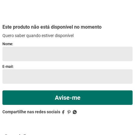
Quero saber quando estiver disponível
mesa
9
º
ar condicionado
10
º
Descrição
Especificações