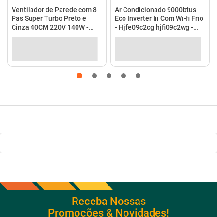
R$ 198,46
no Pix
(
5%
de desconto)
em até
10
x
de
R$ 198,99
no
R$ 208,90
em até
4
x
de
R$ 52,23
no cartão
cartão
Ver detalhes
Ver detalhes
Receba Nossas