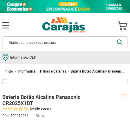
Termos mais buscados
Informe seu CEP
cerâmica
1
º
Informática
Pilhas e baterias
Bateria Botão Alcalina Panasonic
porcelanato
2
º
CR2025X1BT
piso
3
º
revestimento
4
º
Bateria Botão Alcalina Panasonic
porta
5
º
CR2025X1BT
Avalie agora!
vaso sanitário
6
º
Cód
:
500212031
PANASONIC
tinta
7
º
Este produto não está disponível no momento
cadeira
8
º