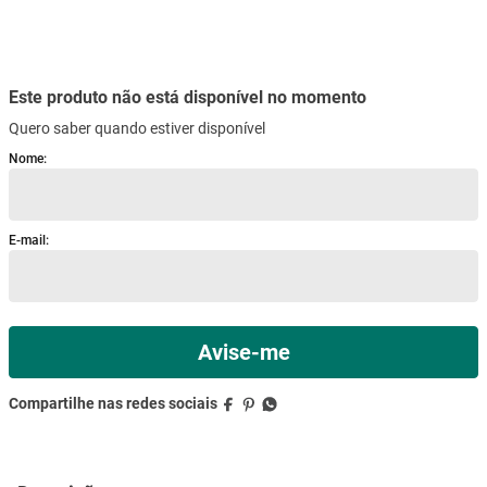
Quero saber quando estiver disponível
mesa
9
º
ar condicionado
10
º
Descrição
Especificações