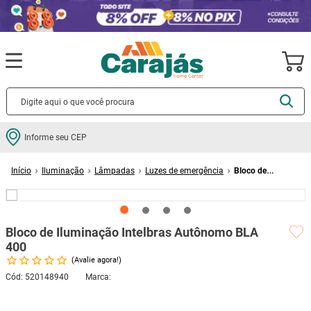
Termos mais buscados
Informe seu CEP
cerâmica
1
º
Iluminação
Lâmpadas
Luzes de emergência
Bloco de
porcelanato
2
º
Iluminação Intelbras Autônomo BLA 400
piso
3
º
revestimento
4
º
Bloco de Iluminação Intelbras Autônomo BLA
porta
5
º
400
Avalie agora!
vaso sanitário
6
º
Cód
:
520148940
INTELBRAS
tinta
7
º
Este produto não está disponível no momento
cadeira
8
º