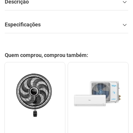
Quem comprou, comprou também:
Ventilador de Parede com 8
Ar Condicionado 9000btus
Pás Super Turbo Preto e
Eco Inverter Iii Com Wi-fi Frio
Cinza 40CM 220V 140W -
- Hjfe09c2cg|hjfi09c2wg -
VTX-40P-8P - Mondial
Elgin