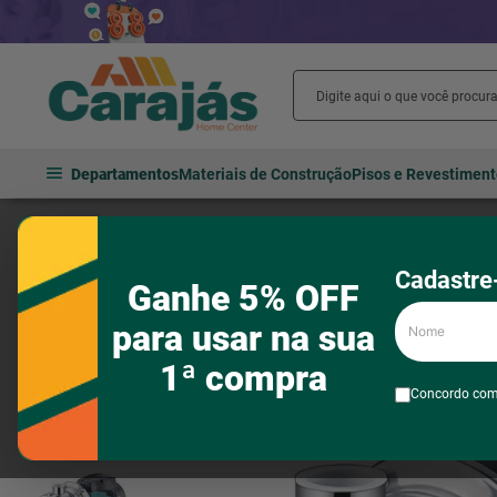
Departamentos
Materiais de Construção
Pisos e Revestimen
Hidráulica
Bombas hidráulicas
Bomba autoaspirante em inox
Cadastre-
Ganhe 5% OFF
Nome
para usar na sua
1ª compra
Concordo co