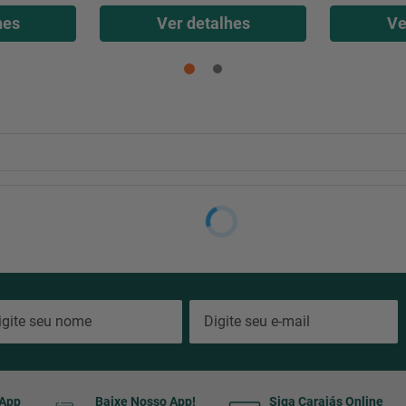
hes
Ver detalhes
Ve
sApp
Baixe Nosso App!
Siga Carajás Online