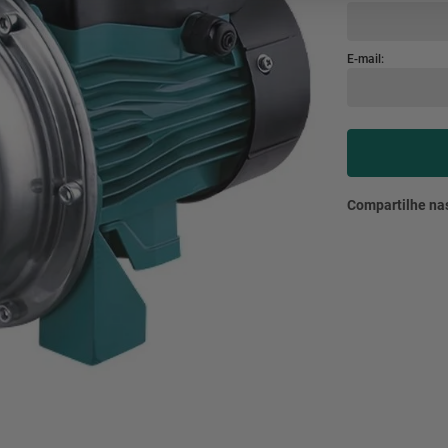
mesa
9
º
ar 
10
º
condicionado