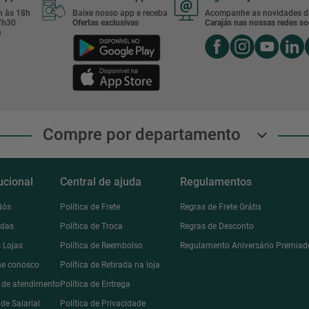
8h às 18h
Baixe nosso app e receba
Acompanhe as novidades d
17h30
Ofertas exclusivas
Carajás nas nossas redes soc
h
Compre por departamento
tucional
Central de ajuda
Regulamentos
Nós
Política de Frete
Regras de Frete Grátis
ndas
Política de Troca
Regras de Desconto
 Lojas
Política de Reembolso
Regulamento Aniversário Premiad
he conosco
Política de Retirada na loja
l de atendimento
Política de Entrega
de Salarial
Política de Privacidade