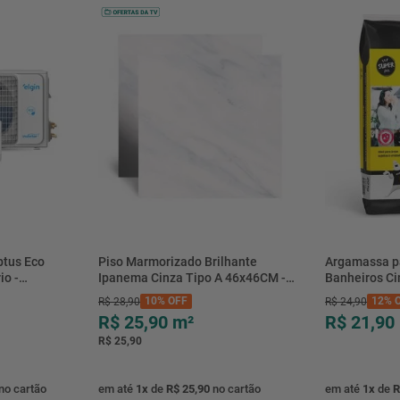
btus Eco
Piso Marmorizado Brilhante
Argamassa p
io -
Ipanema Cinza Tipo A 46x46CM -
Banheiros C
- Elgin
01.012771 - Cerbras
- 0118.00001
10%
OFF
12%
O
R$
28
,
90
R$
24
,
90
R$ 25,90
m²
R$ 21,90
R$ 25,90
no cartão
em até
1
x
de
R$ 25,90
no cartão
em até
1
x
de
R