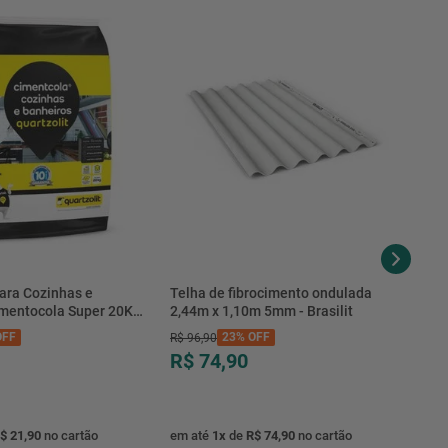
ara Cozinhas e
Telha de fibrocimento ondulada
imentocola Super 20KG
2,44m x 1,10m 5mm - Brasilit
.0020PL - Quartzolit
FF
23%
OFF
R$
96
,
90
R$ 74,90
$ 21,90
no cartão
em até
1
x
de
R$ 74,90
no cartão