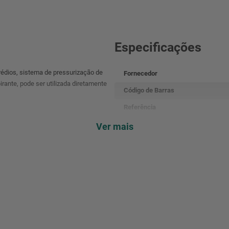
Especificações
rédios, sistema de pressurização de
Fornecedor
rante, pode ser utilizada diretamente
Código de Barras
Referência
Produto
Ver mais
Voltagem
Modelo
Potência