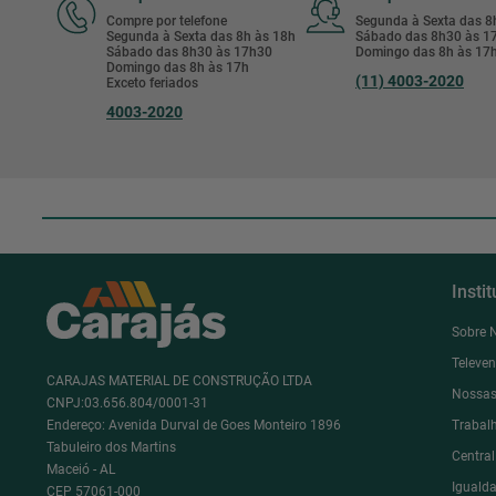
Compre por telefone
Segunda à Sexta das 
Segunda à Sexta das 8h às 18h
Sábado das 8h30 às 
Sábado das 8h30 às 17h30
Domingo das 8h às 17
Domingo das 8h às 17h
(11) 4003-2020
Exceto feriados
4003-2020
Insti
Sobre 
Televe
CARAJAS MATERIAL DE CONSTRUÇÃO LTDA
Nossas
CNPJ:03.656.804/0001-31
Endereço: Avenida Durval de Goes Monteiro 1896
Trabal
Tabuleiro dos Martins
Centra
Maceió - AL
Igualda
CEP 57061-000