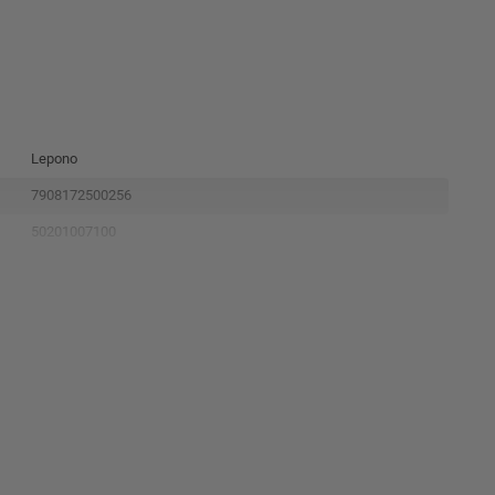
Lepono
7908172500256
50201007100
Motobomoba Autoaspirante
220V
AJM75SL
1.0HP