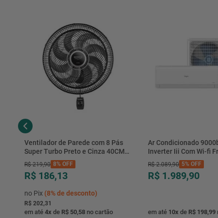
Ventilador de Parede com 8 Pás
Ar Condicionado 9000
Super Turbo Preto e Cinza 40CM
Inverter Iii Com Wi-fi Fr
220V 140W - VTX-40P-8P - Mondial
Hjfe09c2cg|hjfi09c2wg 
8%
OFF
5%
OFF
R$
219
,
90
R$
2
.
089
,
90
R$ 186,13
R$ 1.989,90
no Pix
(
8%
de desconto)
R$ 202,31
em até
4
x
de
R$ 50,58
no cartão
em até
10
x
de
R$ 198,99