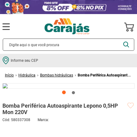
Termos mais buscados
Informe seu CEP
cerâmica
1
º
Hidráulica
Bombas hidráulicas
Bomba Periférica Autoaspirante
porcelanato
2
º
Lepono 0,5HP Mon 220V
piso
3
º
revestimento
4
º
Bomba Periférica Autoaspirante Lepono 0,5HP
porta
5
º
Mon 220V
vaso sanitário
6
º
Cód
:
580337308
tinta
7
º
cadeira
8
º