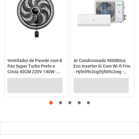
Ventilador de Parede com 8
Ar Condicionado 9000btus
Pás Super Turbo Preto e
Eco Inverter Iii Com Wi-fi Frio
Cinza 40CM 220V 140W -
- Hjfe09c2cg|hjfi09c2wg -
VTX-40P-8P - Mondial
Elgin