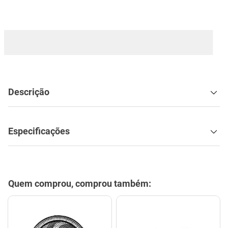
mesa
9
º
ar condicionado
10
º
Descrição
Especificações
Quem comprou, comprou também: