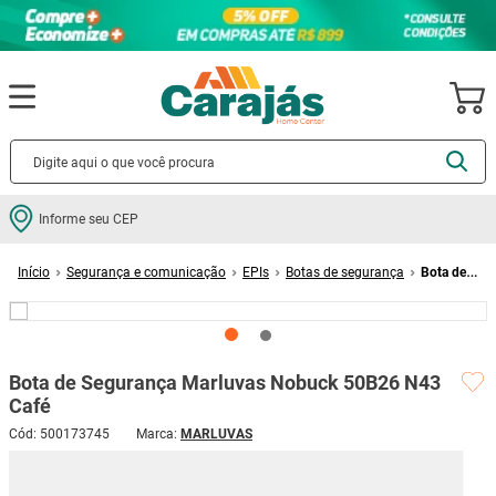
Termos mais buscados
Informe seu CEP
cerâmica
1
º
Segurança e comunicação
EPIs
Botas de segurança
Bota de
porcelanato
2
º
Segurança Marluvas Nobuck 50B26 N43 Café
piso
3
º
revestimento
4
º
Bota de Segurança Marluvas Nobuck 50B26 N43
porta
5
º
Café
vaso sanitário
6
º
Cód
:
500173745
MARLUVAS
tinta
7
º
cadeira
8
º