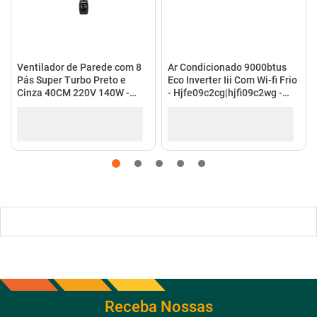
Ventilador de Parede com 8
Ar Condicionado 9000btus
Pás Super Turbo Preto e
Eco Inverter Iii Com Wi-fi Frio
Cinza 40CM 220V 140W -
- Hjfe09c2cg|hjfi09c2wg -
VTX-40P-8P - Mondial
Elgin
Receba Nossas