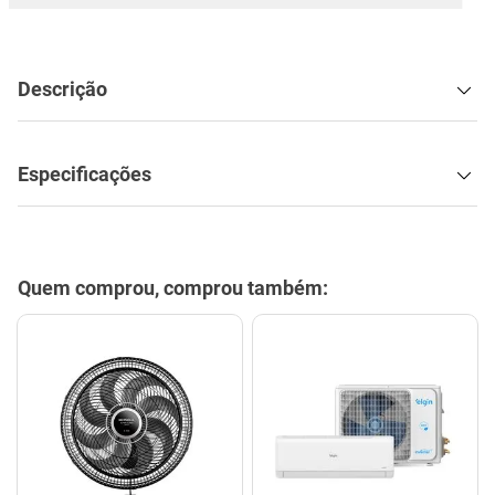
mesa
9
º
ar condicionado
10
º
Descrição
Especificações
Quem comprou, comprou também: