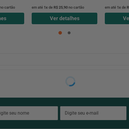
no cartão
em até
1
x
de
R$ 25,90
no cartão
em até
1
x
de
R
hes
Ver detalhes
Ve