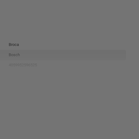
Broca
Bosch
4059952596525
2608901485-000
Prata
N|A
6meses
32,5x4 x 1
0,113kg