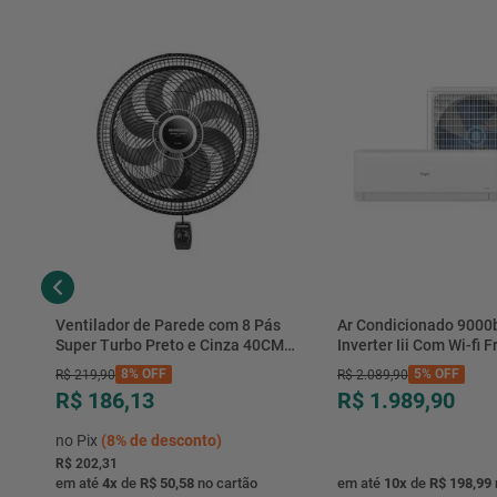
Ventilador de Parede com 8 Pás
Ar Condicionado 9000
Super Turbo Preto e Cinza 40CM
Inverter Iii Com Wi-fi Fr
220V 140W - VTX-40P-8P - Mondial
Hjfe09c2cg|hjfi09c2wg 
8%
OFF
5%
OFF
R$
219
,
90
R$
2
.
089
,
90
R$ 186,13
R$ 1.989,90
no Pix
(
8%
de desconto)
R$ 202,31
em até
4
x
de
R$ 50,58
no cartão
em até
10
x
de
R$ 198,99