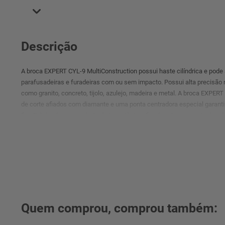
Descrição
A broca EXPERT CYL-9 MultiConstruction possui haste cilíndrica e pode 
parafusadeiras e furadeiras com ou sem impacto. Possui alta precisão n
como granito, concreto, tijolo, azulejo, madeira e metal. A broca EXPER
de corte afiados com diamante e uma ponta centradora especial garanti
fim. Fabricada com carbeto de tungstênio refinado extremamente durad
desgaste. Como prova de qualidade, a broca possui a marca de teste 
para Alvenaria PGM, que garante a conformidade com tolerâncias aperta
firmes. Conta com encaixe cilíndrico compatível com mandris de três m
Quem comprou, comprou também: