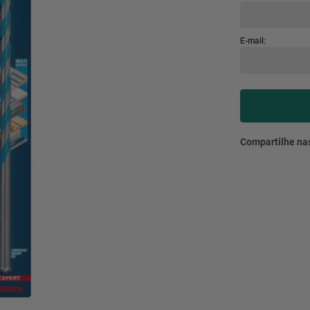
mesa
9
º
ar 
10
º
condicionado