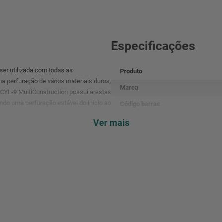
Especificações
ser utilizada com todas as
Produto
a perfuração de vários materiais duros,
Marca
T CYL-9 MultiConstruction possui arestas
ndo uma perfuração estável do inicio ao
Código barras
ouro, oferece uma boa resistência ao
Referência
Ver mais
da Comissão da Associação de Brocas
das, perfuração exata e fixações
Cor
andíbulas. Garantia 6 meses Bosch.
Voltagem
Garantia
Tamanho
Dimensões
Peso