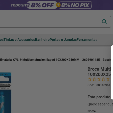
Termos mais
tos
Tintas e Acessórios
Banheiro
Portas e Janelas
Ferramentas
buscados
cerâmica
1
º
porcelanato
2
º
timaterial CYL-9 Multiconstrucion Expert 10X200X250MM - 2608901485 - Bosch
piso
3
º
Broca Multim
10X200X250
revestimento
4
º
porta
5
º
Cód
:
580340961
vaso sanitário
6
º
Este produto 
tinta
7
º
Quero saber qua
cadeira
8
º