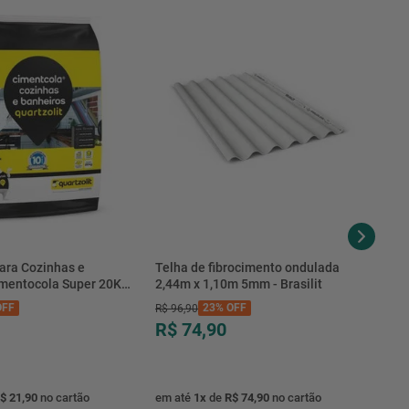
ara Cozinhas e
Telha de fibrocimento ondulada
imentocola Super 20KG
2,44m x 1,10m 5mm - Brasilit
.0020PL - Quartzolit
FF
23%
OFF
R$
96
,
90
R$ 74,90
$ 21,90
no cartão
em até
1
x
de
R$ 74,90
no cartão