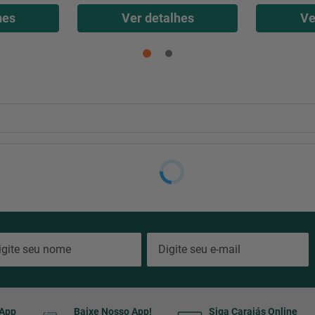
hes
Ver detalhes
Ve
sApp
Baixe Nosso App!
Siga Carajás Online