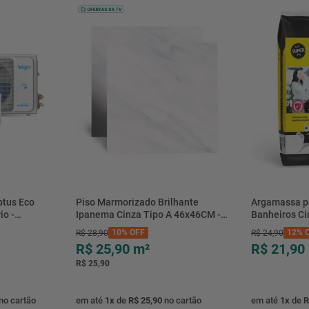
btus Eco
Piso Marmorizado Brilhante
Argamassa p
io -
Ipanema Cinza Tipo A 46x46CM -
Banheiros C
- Elgin
01.012771 - Cerbras
- 0118.00001
10%
OFF
12%
O
R$
28
,
90
R$
24
,
90
R$ 25,90
m²
R$ 21,90
R$ 25,90
no cartão
em até
1
x
de
R$ 25,90
no cartão
em até
1
x
de
R