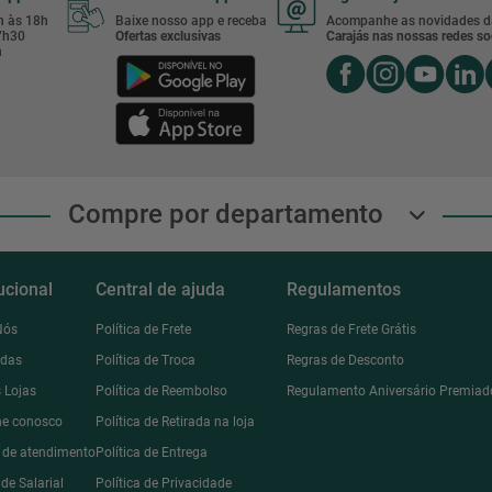
8h às 18h
Baixe nosso app e receba
Acompanhe as novidades d
17h30
Ofertas exclusivas
Carajás nas nossas redes soc
h
Compre por departamento
tucional
Central de ajuda
Regulamentos
Nós
Política de Frete
Regras de Frete Grátis
ndas
Política de Troca
Regras de Desconto
 Lojas
Política de Reembolso
Regulamento Aniversário Premiad
he conosco
Política de Retirada na loja
l de atendimento
Política de Entrega
de Salarial
Política de Privacidade