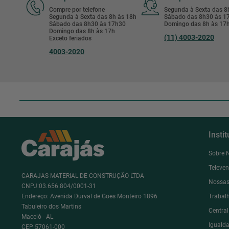
Compre por telefone
Segunda à Sexta das 
Segunda à Sexta das 8h às 18h
Sábado das 8h30 às 
Sábado das 8h30 às 17h30
Domingo das 8h às 17
Domingo das 8h às 17h
(11) 4003-2020
Exceto feriados
4003-2020
Insti
Sobre 
Televe
CARAJAS MATERIAL DE CONSTRUÇÃO LTDA
Nossas
CNPJ:03.656.804/0001-31
Endereço: Avenida Durval de Goes Monteiro 1896
Trabal
Tabuleiro dos Martins
Centra
Maceió - AL
Igualda
CEP 57061-000