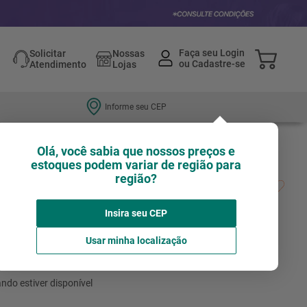
Solicitar
Nossas
Atendimento
Lojas
Informe seu CEP
Olá, você sabia que nossos preços e
estoques podem variar de região para
região?
aterial CYL-9 Multiconstrucion Expert
MM - 2608901485 - Bosch
Insira seu CEP
Avalie agora!
BOSCH
Usar minha localização
não está disponível no momento
ndo estiver disponível