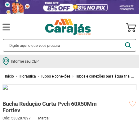
Termos mais buscados
Informe seu CEP
cerâmica
1
º
Hidráulica
Tubos e conexões
Tubos e conexões para água fria
porcelanato
2
º
Bucha Redução Curta Pvch 60X50Mm Fortlev
piso
3
º
revestimento
4
º
Bucha Redução Curta Pvch 60X50Mm
porta
5
º
Fortlev
vaso sanitário
6
º
Cód
:
530287897
tinta
7
º
cadeira
8
º