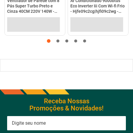
Ventilador de Parede com 8
Ar Condicionado 9000btus
Pás Super Turbo Preto e
Eco Inverter Iii Com Wi-fi Frio
Cinza 40CM 220V 140W -
- Hjfe09c2cg|hjfi09c2wg -
VTX-40P-8P - Mondial
Elgin
Receba Nossas
Promoções & Novidades!