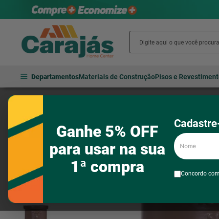
Departamentos
Materiais de Construção
Pisos e Revestimen
Hidráulica
Tubos e conexões
Tubos e conexões para água fria
Cadastre-
Ganhe 5% OFF
Nome
para usar na sua
1ª compra
Concordo co