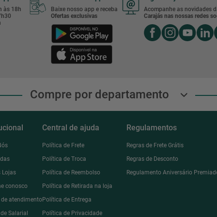
8h às 18h
Baixe nosso app e receba
Acompanhe as novidades d
17h30
Ofertas exclusivas
Carajás nas nossas redes soc
h
Compre por departamento
tucional
Central de ajuda
Regulamentos
Nós
Política de Frete
Regras de Frete Grátis
ndas
Política de Troca
Regras de Desconto
 Lojas
Política de Reembolso
Regulamento Aniversário Premiad
he conosco
Política de Retirada na loja
l de atendimento
Política de Entrega
de Salarial
Política de Privacidade