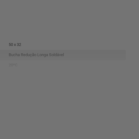
50 x 32
Bucha Redução Longa Soldável
20ºC
PVC
Marrom
Tigre
7897613322109
Tigre
Sim