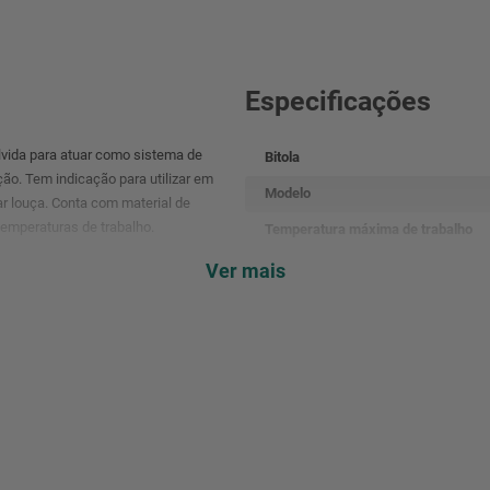
Especificações
vida para atuar como sistema de
Bitola
ão. Tem indicação para utilizar em
Modelo
r louça. Conta com material de
temperaturas de trabalho.
Temperatura máxima de trabalho
Material
Ver mais
Cor
Marca
EAN
Marca
Garantia