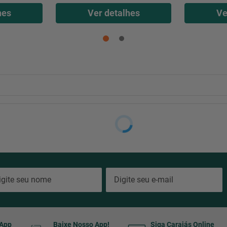
hes
Ver detalhes
Ve
sApp
Baixe Nosso App!
Siga Carajás Online