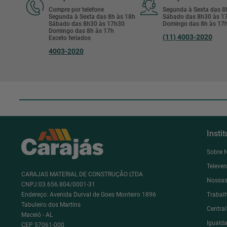
Compre por telefone
Segunda à Sexta das 
Segunda à Sexta das 8h às 18h
Sábado das 8h30 às 
Sábado das 8h30 às 17h30
Domingo das 8h às 17
Domingo das 8h às 17h
(11) 4003-2020
Exceto feriados
4003-2020
Insti
Sobre 
Televe
CARAJAS MATERIAL DE CONSTRUÇÃO LTDA
Nossas
CNPJ:03.656.804/0001-31
Endereço: Avenida Durval de Goes Monteiro 1896
Trabal
Tabuleiro dos Martins
Centra
Maceió - AL
Igualda
CEP 57061-000