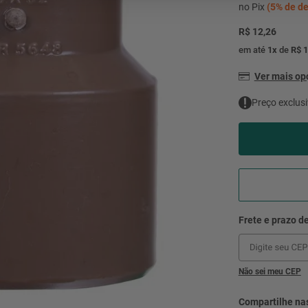
mesa
9
º
no Pix
(
5%
de de
ar 
R$ 12,26
10
º
condicionado
em até
1
x
de
R$ 1
Ver mais o
Preço exclusi
Não sei meu CEP