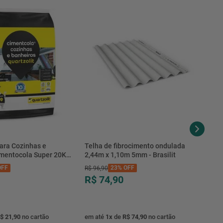
ara Cozinhas e
Telha de fibrocimento ondulada
imentocola Super 20KG
2,44m x 1,10m 5mm - Brasilit
.0020PL - Quartzolit
FF
23%
OFF
R$
96
,
90
R$ 74,90
$ 21,90
no cartão
em até
1
x
de
R$ 74,90
no cartão