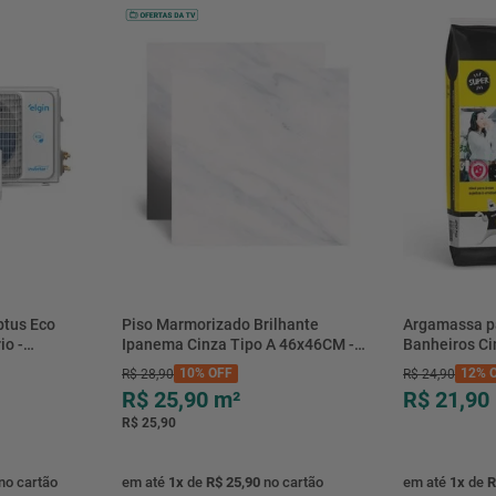
btus Eco
Piso Marmorizado Brilhante
Argamassa p
io -
Ipanema Cinza Tipo A 46x46CM -
Banheiros C
- Elgin
01.012771 - Cerbras
- 0118.00001
10%
OFF
12%
O
R$
28
,
90
R$
24
,
90
R$ 25,90
m²
R$ 21,90
R$ 25,90
no cartão
em até
1
x
de
R$ 25,90
no cartão
em até
1
x
de
R