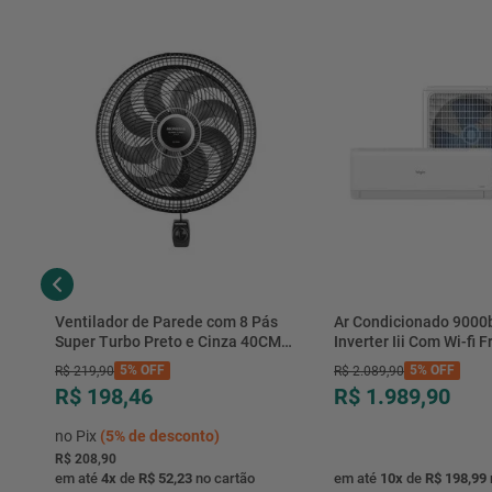
Ventilador de Parede com 8 Pás
Ar Condicionado 9000
Super Turbo Preto e Cinza 40CM
Inverter Iii Com Wi-fi Fr
220V 140W - VTX-40P-8P - Mondial
Hjfe09c2cg|hjfi09c2wg 
5%
OFF
5%
OFF
R$
219
,
90
R$
2
.
089
,
90
R$ 198,46
R$ 1.989,90
no Pix
(
5%
de desconto)
R$ 208,90
em até
4
x
de
R$ 52,23
no cartão
em até
10
x
de
R$ 198,99