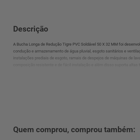
Descrição
A Bucha Longa de Redução Tigre PVC Soldável 50 X 32 MM foi desenvol
condução e armazenamento de água pluvial, esgoto sanitários e ventilaç
instalações prediais de esgoto, ramais de despejos de máquinas de lava
composição resistente e de fácil instalação e além disso suporta altas 
° Imagens meramente ilustrativas.
Quem comprou, comprou também: