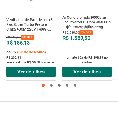
Ar Condicionado 9000btus
Ventilador de Parede com 8
Eco Inverter Iii Com Wi-fi Frio
Pás Super Turbo Preto e
- Hjfe09c2cg|hjfi09c2wg -
Cinza 40CM 220V 140W -
Elgin
5%
OFF
R$
2
.
089
,
90
VTX-40P-8P - Mondial
R$ 1.989,90
8%
OFF
R$
219
,
90
R$ 186,13
no Pix
(
8%
de desconto)
em até
10
x
de
R$ 198,99
no
R$ 202,31
em até
4
x
de
R$ 50,58
no cartão
cartão
Ver detalhes
Ver detalhes