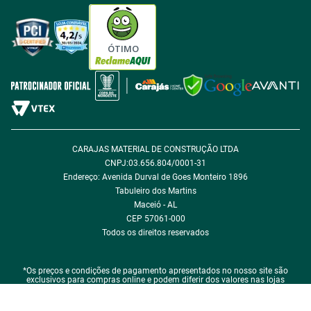
Tabloides
Política de Privacidade
Política de Cookie
ÓTIMO
Política de Desconto
Fale com encarregado de dados
CARAJAS MATERIAL DE CONSTRUÇÃO LTDA
CNPJ:03.656.804/0001-31
Endereço: Avenida Durval de Goes Monteiro 1896
Tabuleiro dos Martins
Maceió - AL
CEP 57061-000
Todos os direitos reservados
*Os preços e condições de pagamento apresentados no nosso site são
exclusivos para compras online e podem diferir dos valores nas lojas
físicas.
*Em caso de qualquer divergência de preço, o que prevalece é o que consta