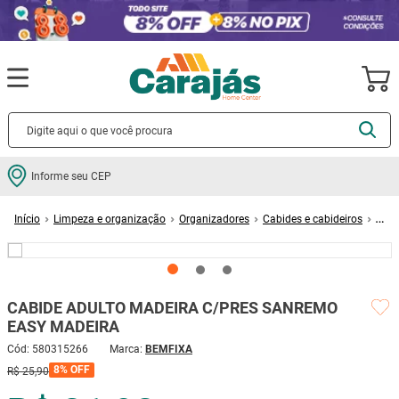
Termos mais buscados
Informe seu CEP
cerâmica
1
º
Limpeza e organização
Organizadores
Cabides e cabideiros
porcelanato
2
º
CABIDE ADULTO MADEIRA C/PRES SANREMO EASY MADEIRA
piso
3
º
revestimento
4
º
CABIDE ADULTO MADEIRA C/PRES SANREMO
porta
5
º
EASY MADEIRA
vaso sanitário
6
º
Cód
:
580315266
BEMFIXA
tinta
7
º
8%
OFF
R$
25
,
90
cadeira
8
º