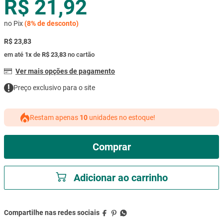
R$ 21,92
mesa
9
º
no Pix
(
8%
de desconto)
ar condicionado
10
º
R$ 23,83
em até
1
x
de
R$ 23,83
no cartão
Ver mais opções de pagamento
Preço exclusivo para o site
Restam apenas
10
unidades no estoque!
Comprar
Adicionar ao carrinho