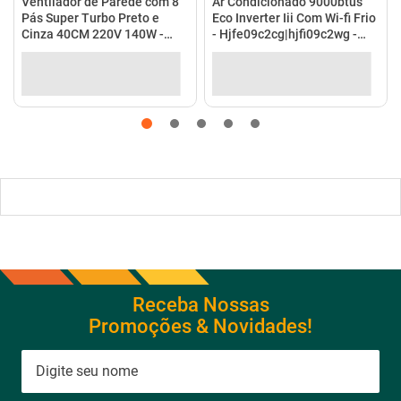
Ventilador de Parede com 8
Ar Condicionado 9000btus
Pás Super Turbo Preto e
Eco Inverter Iii Com Wi-fi Frio
Cinza 40CM 220V 140W -
- Hjfe09c2cg|hjfi09c2wg -
VTX-40P-8P - Mondial
Elgin
Receba Nossas
Promoções & Novidades!