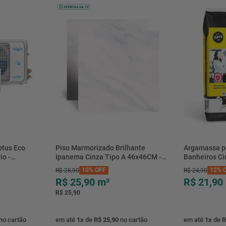
Características Técnicas
Locais para Instalação
btus Eco
Piso Marmorizado Brilhante
Argamassa p
io -
Ipanema Cinza Tipo A 46x46CM -
Banheiros C
- Elgin
01.012771 - Cerbras
- 0118.00001
10%
OFF
12%
O
R$
28
,
90
R$
24
,
90
R$ 25,90
m²
R$ 21,90
R$ 25,90
no cartão
em até
1
x
de
R$ 25,90
no cartão
em até
1
x
de
R