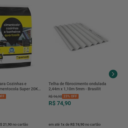
TensãoNominal
Quadroselétric
ara Cozinhas e
Telha de fibrocimento ondulada
imentocola Super 20KG
2,44m x 1,10m 5mm - Brasilit
.0020PL - Quartzolit
FF
23%
OFF
R$
96
,
90
R$ 74,90
$ 21,90
no cartão
em até
1
x
de
R$ 74,90
no cartão