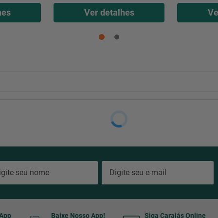
hes
Ver detalhes
Ve
sApp
Baixe Nosso App!
Siga Carajás Online