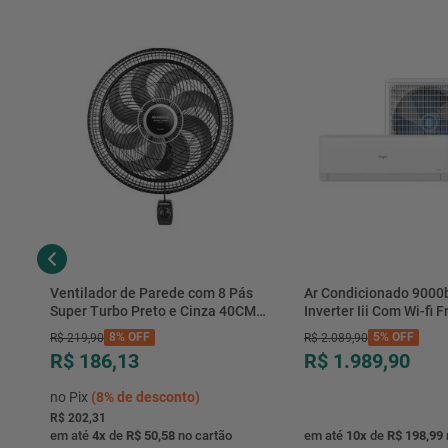
Ventilador de Parede com 8 Pás
Ar Condicionado 9000
Super Turbo Preto e Cinza 40CM
Inverter Iii Com Wi-fi Fr
220V 140W - VTX-40P-8P - Mondial
Hjfe09c2cg|hjfi09c2wg 
8%
OFF
5%
OFF
R$
219
,
90
R$
2
.
089
,
90
R$ 186,13
R$ 1.989,90
no Pix
(
8%
de desconto)
R$ 202,31
em até
4
x
de
R$ 50,58
no cartão
em até
10
x
de
R$ 198,99