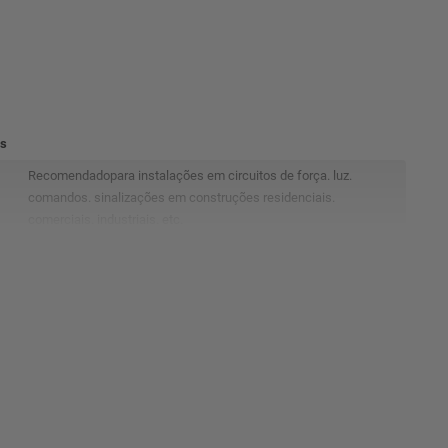
os
Recomendadopara instalações em circuitos de força. luz.
comandos. sinalizações em construções residenciais.
comerciais. industriais. etc.
Fiosde Cobre eletrolítico. têmpera mole. classe 4 de
encordoamento até a seção nominal de 6mm² e classe 5 de
encordoamento a partir da seção 10mm² (extraflexível)
atendendo a norma ABNT NM 280.
Compostotermoplástico polivinílico (PVC) tipo BWF (Resistente
à propagação de chamas). Nas seções nominais até 10mm² a
isolação é feita em Dupla Camada sendo que a camada externa
possui característica extra deslizante facilitando a aplicação do
produto em eletrodutos.Observação