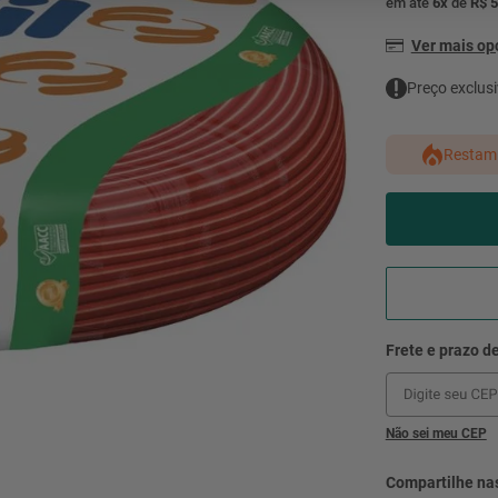
em até
6
x
de
R$ 5
mesa
9
º
ar 
Ver mais o
10
º
condicionado
Preço exclusi
Restam
Não sei meu CEP