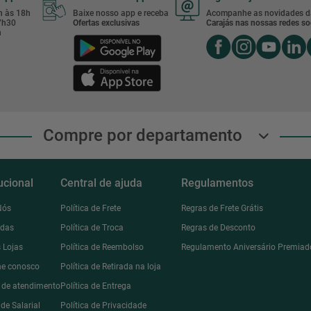
8h às 18h
Baixe nosso app e receba
Acompanhe as novidades d
17h30
Ofertas exclusivas
Carajás nas nossas redes soc
h
Compre por departamento
tucional
Central de ajuda
Regulamentos
Nós
Política de Frete
Regras de Frete Grátis
ndas
Política de Troca
Regras de Desconto
 Lojas
Política de Reembolso
Regulamento Aniversário Premiad
he conosco
Política de Retirada na loja
l de atendimento
Política de Entrega
de Salarial
Política de Privacidade