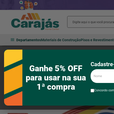
Departamentos
Materiais de Construção
Pisos e Revestimen
Materiais elétricos
Fios e cabos
Cabos de energia
Cabo Sil 
Cadastre-
Ganhe 5% OFF
Nome
para usar na sua
1ª compra
Concordo co