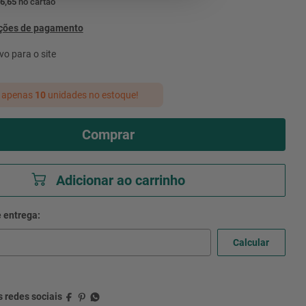
6,65
no cartão
pções de pagamento
vo para o site
 apenas
10
unidades no estoque!
Comprar
Adicionar ao carrinho