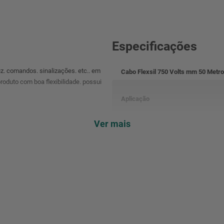
Especificações
uz. comandos. sinalizações. etc.. em
Cabo Flexsil 750 Volts mm 50 Metr
produto com boa flexibilidade. possui
Aplicação
Ver mais
Condutor
Isolação