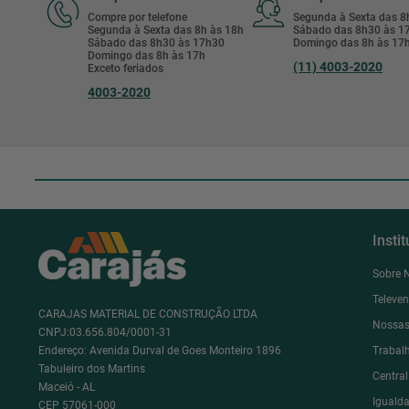
Compre por telefone
Segunda à Sexta das 
Segunda à Sexta das 8h às 18h
Sábado das 8h30 às 
Sábado das 8h30 às 17h30
Domingo das 8h às 17
Domingo das 8h às 17h
(11) 4003-2020
Exceto feriados
4003-2020
Insti
Sobre 
Televe
CARAJAS MATERIAL DE CONSTRUÇÃO LTDA
Nossas
CNPJ:03.656.804/0001-31
Endereço: Avenida Durval de Goes Monteiro 1896
Trabal
Tabuleiro dos Martins
Centra
Maceió - AL
Igualda
CEP 57061-000