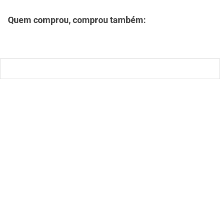
mesa
9
º
ar condicionado
10
º
Descrição
Especificações
Quem comprou, comprou também: