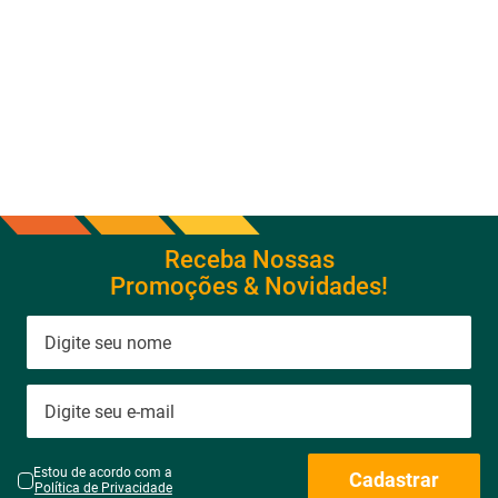
Ventilador de Parede com 8
Ar Condicionado 9000btus
Pás Super Turbo Preto e
Eco Inverter Iii Com Wi-fi Frio
Cinza 40CM 220V 140W -
- Hjfe09c2cg|hjfi09c2wg -
VTX-40P-8P - Mondial
Elgin
Receba Nossas