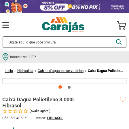
Termos mais buscados
Informe seu CEP
cerâmica
1
º
Hidráulica
Caixas d'água e reservatórios
Caixa Dagua Polietileno
porcelanato
2
º
3.000L Fibrasol
piso
3
º
revestimento
4
º
Caixa Dagua Polietileno 3.000L
porta
5
º
Fibrasol
vaso sanitário
6
º
Avalie agora!
tinta
7
º
Cód
:
580405869
FIBRASOL
cadeira
8
º