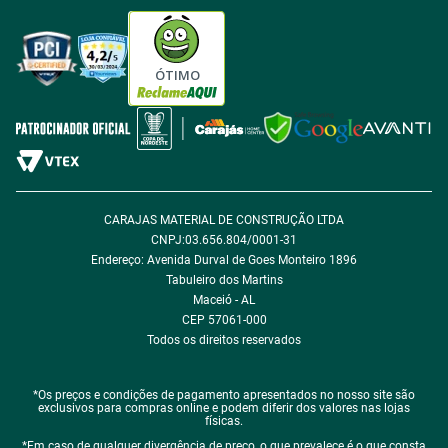
Tabloides
Política de Privacidade
Política de Cookie
ÓTIMO
Política de Desconto
Fale com encarregado de dados
CARAJAS MATERIAL DE CONSTRUÇÃO LTDA
CNPJ:03.656.804/0001-31
Endereço: Avenida Durval de Goes Monteiro 1896
Tabuleiro dos Martins
Maceió - AL
CEP 57061-000
Todos os direitos reservados
*Os preços e condições de pagamento apresentados no nosso site são
exclusivos para compras online e podem diferir dos valores nas lojas
físicas.
*Em caso de qualquer divergência de preço, o que prevalece é o que consta