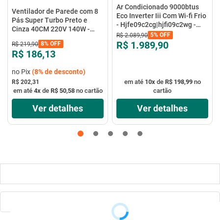
Ar Condicionado 9000btus
Ventilador de Parede com 8
Eco Inverter Iii Com Wi-fi Frio
Pás Super Turbo Preto e
- Hjfe09c2cg|hjfi09c2wg -
Cinza 40CM 220V 140W -
Elgin
5%
OFF
R$
2
.
089
,
90
VTX-40P-8P - Mondial
R$ 1.989,90
8%
OFF
R$
219
,
90
R$ 186,13
no Pix
(
8%
de desconto)
em até
10
x
de
R$ 198,99
no
R$ 202,31
em até
4
x
de
R$ 50,58
no cartão
cartão
Ver detalhes
Ver detalhes