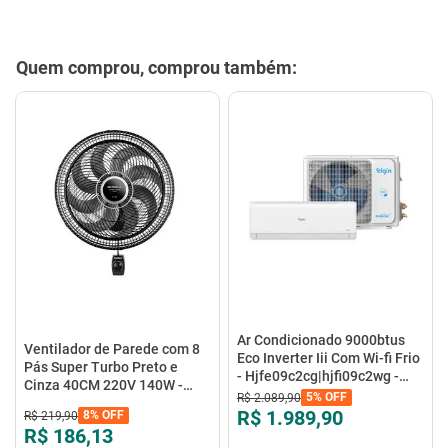
Quem comprou, comprou também:
Ar Condicionado 9000btus
Ventilador de Parede com 8
Eco Inverter Iii Com Wi-fi Frio
Pás Super Turbo Preto e
- Hjfe09c2cg|hjfi09c2wg -
Cinza 40CM 220V 140W -
Elgin
5%
OFF
R$
2
.
089
,
90
VTX-40P-8P - Mondial
R$ 1.989,90
8%
OFF
R$
219
,
90