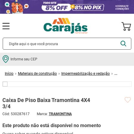
Termos mais buscados
Informe seu CEP
cerâmica
1
º
Materiais de construção
Impermeabilização e vedação
porcelanato
2
º
Colas e silicones
Caixa De Piso Baixa Tramontina 4X4 3/4
piso
3
º
revestimento
4
º
Caixa De Piso Baixa Tramontina 4X4
porta
5
º
3/4
Avalie agora!
vaso sanitário
6
º
Cód
:
530287617
TRAMONTINA
tinta
7
º
Este produto não está disponível no momento
cadeira
8
º