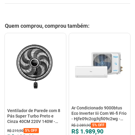
Quem comprou, comprou também:
Ar Condicionado 9000btus
Ventilador de Parede com 8
Eco Inverter Iii Com Wi-fi Frio
Pás Super Turbo Preto e
- Hjfe09c2cg|hjfi09c2wg -
Cinza 40CM 220V 140W -
Elgin
5%
OFF
R$
2
.
089
,
90
VTX-40P-8P - Mondial
R$ 1.989,90
5%
OFF
R$
219
,
90