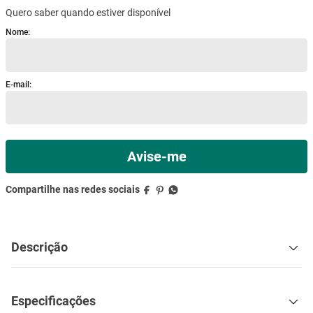
Quero saber quando estiver disponível
mesa
9
º
ar condicionado
10
º
Descrição
Especificações