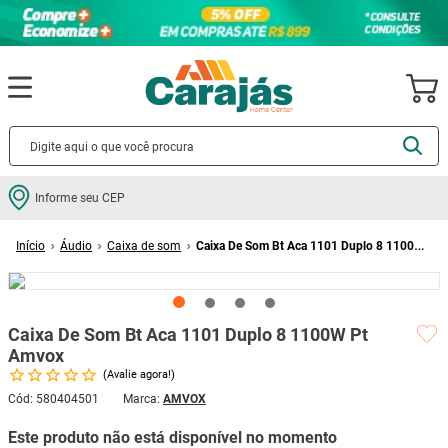
Termos mais buscados
Informe seu CEP
cerâmica
1
º
Áudio
Caixa de som
Caixa De Som Bt Aca 1101 Duplo 8 1100W
porcelanato
2
º
Pt Amvox
piso
3
º
revestimento
4
º
Caixa De Som Bt Aca 1101 Duplo 8 1100W Pt
porta
5
º
Amvox
Avalie agora!
vaso sanitário
6
º
Cód
:
580404501
AMVOX
tinta
7
º
Este produto não está disponível no momento
cadeira
8
º