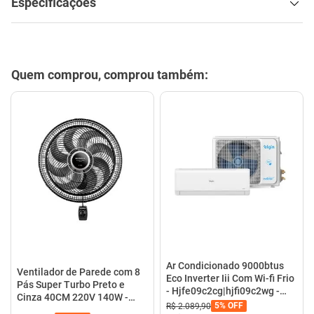
Especificações
Quem comprou, comprou também:
Ar Condicionado 9000btus
Ventilador de Parede com 8
Eco Inverter Iii Com Wi-fi Frio
Pás Super Turbo Preto e
- Hjfe09c2cg|hjfi09c2wg -
Cinza 40CM 220V 140W -
Elgin
5%
OFF
R$
2
.
089
,
90
VTX-40P-8P - Mondial