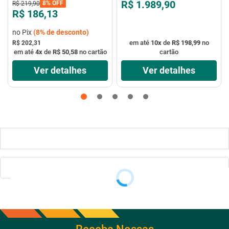
R$ 1.989,90
8%
OFF
R$
219
,
90
R$ 186,13
no Pix
(
8%
de desconto)
em até
10
x
de
R$ 198,99
no
R$ 202,31
em até
4
x
de
R$ 50,58
no cartão
cartão
Ver detalhes
Ver detalhes