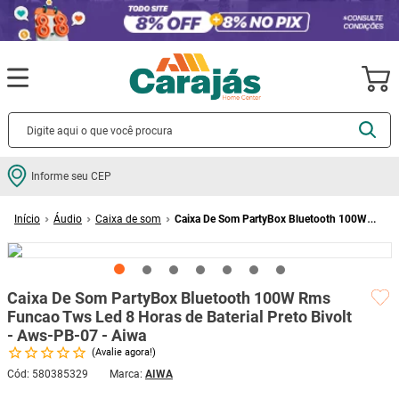
Termos mais buscados
Informe seu CEP
cerâmica
1
º
Áudio
Caixa de som
Caixa De Som PartyBox Bluetooth 100W
porcelanato
2
º
Rms Funcao Tws Led 8 Horas de Baterial Preto Bivolt - Aws-PB-07 - Aiwa
piso
3
º
revestimento
4
º
Caixa De Som PartyBox Bluetooth 100W Rms
porta
5
º
Funcao Tws Led 8 Horas de Baterial Preto Bivolt
- Aws-PB-07 - Aiwa
vaso sanitário
6
º
Avalie agora!
tinta
7
º
Cód
:
580385329
AIWA
cadeira
8
º