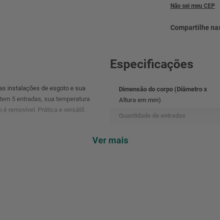
Não sei meu CEP
Especificações
as instalações de esgoto e sua
Dimensão do corpo (Diâmetro x
, tem 5 entradas, sua temperatura
Altura em mm)
 removível. Prática e versátil.
Quantidade de entradas
Bitola das entradas (mm)
Ver mais
Bitola do tubo de saída (mm)
Temperatura máxima de trabalho
Norma(s)
Código de barras (EAN)