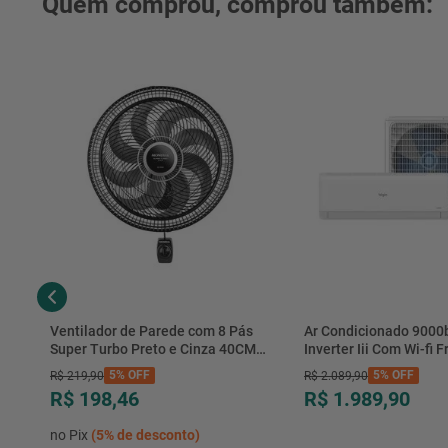
Quem comprou, comprou também:
Ventilador de Parede com 8 Pás
Ar Condicionado 9000
Super Turbo Preto e Cinza 40CM
Inverter Iii Com Wi-fi Fr
220V 140W - VTX-40P-8P - Mondial
Hjfe09c2cg|hjfi09c2wg 
5%
OFF
5%
OFF
R$
219
,
90
R$
2
.
089
,
90
R$ 198,46
R$ 1.989,90
no Pix
(
5%
de desconto)