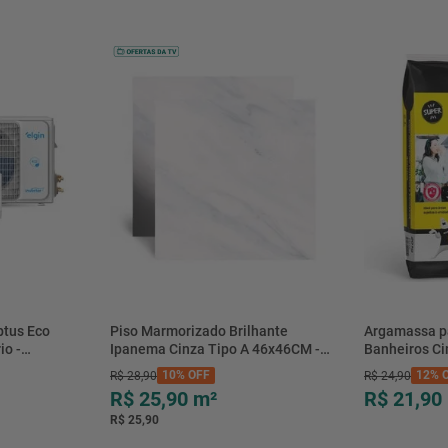
btus Eco
Piso Marmorizado Brilhante
Argamassa p
io -
Ipanema Cinza Tipo A 46x46CM -
Banheiros C
- Elgin
01.012771 - Cerbras
- 0118.00001
10%
OFF
12%
O
R$
28
,
90
R$
24
,
90
R$ 25,90
m²
R$ 21,90
R$ 25,90