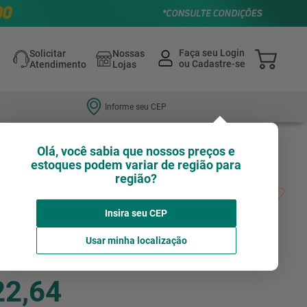
Solicitar
Nossas
Atendimento
Lojas
Informe seu CEP
Olá, você sabia que nossos preços e
estoques podem variar de região para
região?
ácil Tigre Redonda 150 X 170 X 75 MM
Insira seu CEP
Avalie agora!
TIGRE
Usar minha localização
22,64