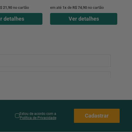
$ 21,90
no cartão
em até
1
x
de
R$ 74,90
no cartão
r detalhes
Ver detalhes
Estou de acordo com a
Cadastrar
Política de Privacidade