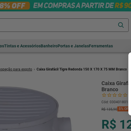
Termos mais
tos
Tintas e Acessórios
Banheiro
Portas e Janelas
Ferramentas
buscados
cerâmica
1
º
porcelanato
2
º
nspeção para esgoto
Caixa Girafácil Tigre Redonda 150 X 170 X 75 MM Branco
piso
3
º
Caixa Giraf
revestimento
4
º
Branco
porta
5
º
Cód
:
030401801
vaso sanitário
6
º
5%
OFF
R$
135
,
90
tinta
7
º
R$ 1
cadeira
8
º