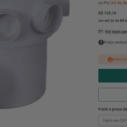
mesa
9
º
no Pix
(
5%
de de
ar 
R$ 129,10
10
º
condicionado
em até
2
x
de
R$ 6
Ver mais o
Preço exclusi
Restam