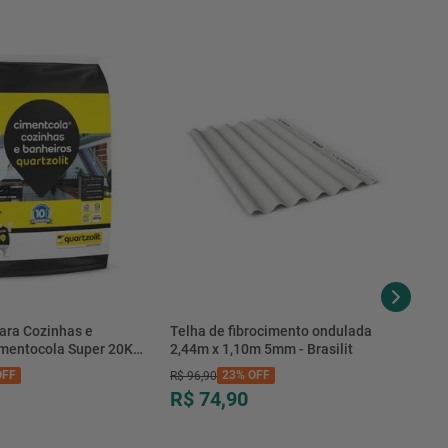
ara Cozinhas e
Telha de fibrocimento ondulada
imentocola Super 20KG
2,44m x 1,10m 5mm - Brasilit
.0020PL - Quartzolit
FF
23%
OFF
R$
96
,
90
R$ 74,90