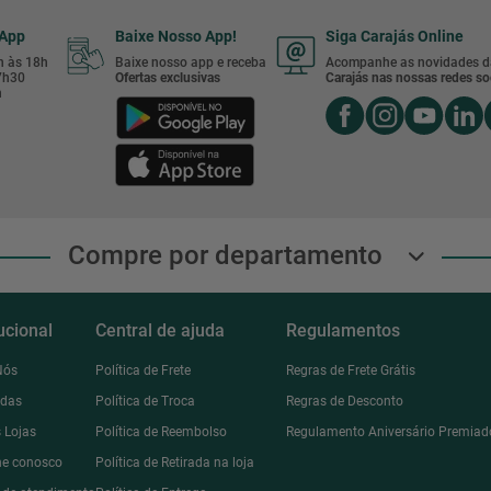
sApp
Baixe Nosso App!
Siga Carajás Online
8h às 18h
Baixe nosso app e receba
Acompanhe as novidades d
17h30
Ofertas exclusivas
Carajás nas nossas redes soc
h
Compre por departamento
tucional
Central de ajuda
Regulamentos
Nós
Política de Frete
Regras de Frete Grátis
ndas
Política de Troca
Regras de Desconto
 Lojas
Política de Reembolso
Regulamento Aniversário Premiad
he conosco
Política de Retirada na loja