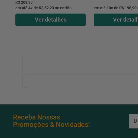
R$ 208,90
em até
4
x
de
R$ 52,23
no cartão
em até
10
x
de
R$ 198,99
Ver detalhes
Ver detal
Receba Nossas
Promoções & Novidades!