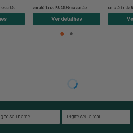
no cartão
em até
1
x
de
R$ 25,90
no cartão
em até
1
x
de
R
hes
Ver detalhes
Ve