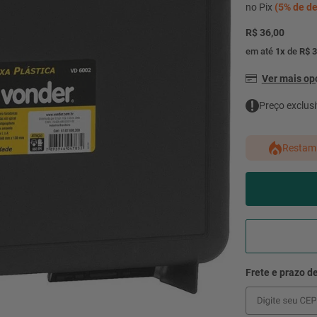
mesa
9
º
no Pix
(
5%
de de
ar 
R$ 36,00
10
º
condicionado
em até
1
x
de
R$ 3
Ver mais o
Preço exclusi
Restam