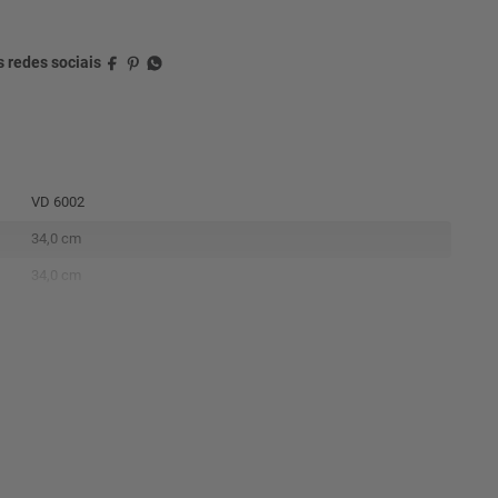
VD 6002
34,0 cm
34,0 cm
13,0 cm
Polipropileno
12,0 kgf
Preta e amarela
0,65 kg