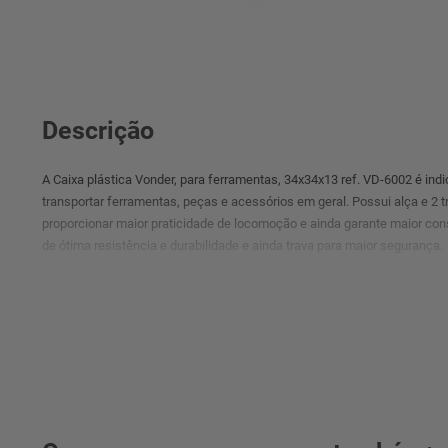
Descrição
A Caixa plástica Vonder, para ferramentas, 34x34x13 ref. VD-6002 é ind
transportar ferramentas, peças e acessórios em geral. Possui alça e 2 t
proporcionar maior praticidade de locomoção e ainda garante maior con
de ótima resistência e durabilidade e ainda trava para maior segurança.