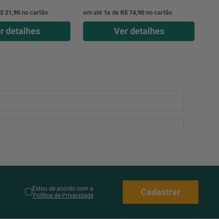
$ 21,90
no cartão
em até
1
x
de
R$ 74,90
no cartão
r detalhes
Ver detalhes
Estou de acordo com a
Cadastrar
Política de Privacidade