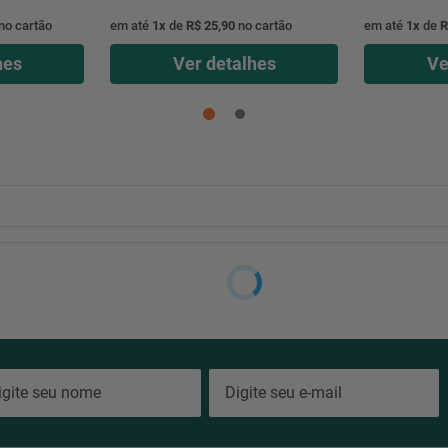
no cartão
em até
1
x
de
R$ 25,90
no cartão
em até
1
x
de
R
hes
Ver detalhes
Ve