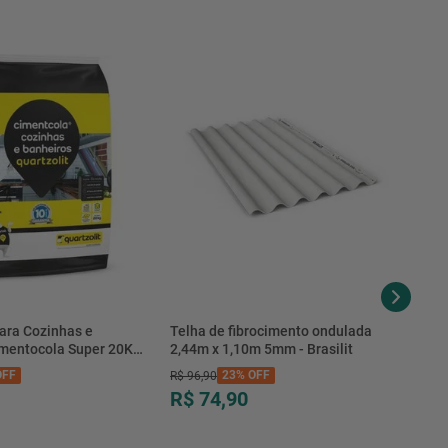
ara Cozinhas e
Telha de fibrocimento ondulada
imentocola Super 20KG
2,44m x 1,10m 5mm - Brasilit
.0020PL - Quartzolit
FF
23%
OFF
R$
96
,
90
R$ 74,90