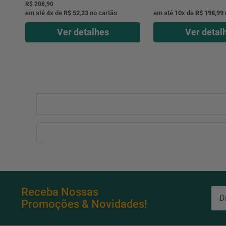
R$ 208,90
em até
4
x
de
R$ 52,23
no cartão
em até
10
x
de
R$ 198,99
Ver detalhes
Ver detal
Receba Nossas
Promoções & Novidades!