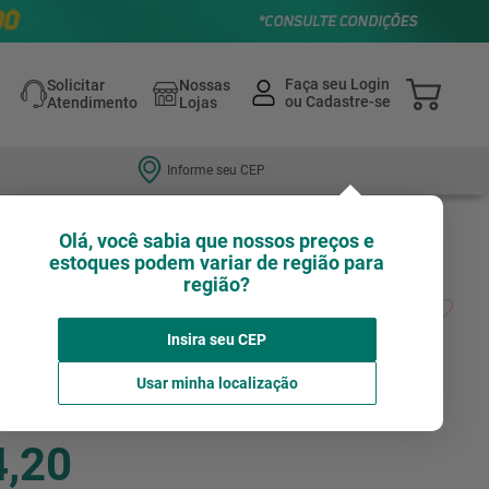
Solicitar
Nossas
Atendimento
Lojas
Informe seu CEP
Olá, você sabia que nossos preços e
estoques podem variar de região para
região?
ica Vonder para ferramentas VD-6002
Insira seu CEP
1
Avaliação
VONDER
Usar minha localização
4,20