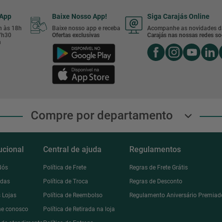
sApp
Baixe Nosso App!
Siga Carajás Online
8h às 18h
Baixe nosso app e receba
Acompanhe as novidades d
17h30
Ofertas exclusivas
Carajás nas nossas redes soc
h
Compre por departamento
tucional
Central de ajuda
Regulamentos
Nós
Política de Frete
Regras de Frete Grátis
ndas
Política de Troca
Regras de Desconto
 Lojas
Política de Reembolso
Regulamento Aniversário Premiad
he conosco
Política de Retirada na loja