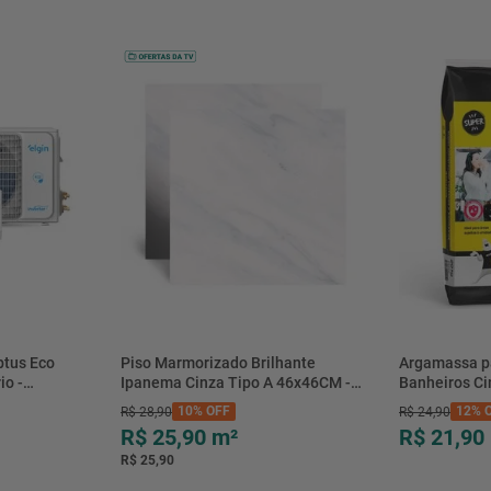
btus Eco
Piso Marmorizado Brilhante
Argamassa p
io -
Ipanema Cinza Tipo A 46x46CM -
Banheiros C
- Elgin
01.012771 - Cerbras
- 0118.00001
10%
OFF
12%
O
R$
28
,
90
R$
24
,
90
R$ 25,90
m²
R$ 21,90
R$ 25,90