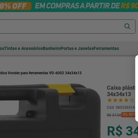
Termos mais
tos
Tintas e Acessórios
Banheiro
Portas e Janelas
Ferramentas
buscados
cerâmica
1
º
porcelanato
2
º
ástica Vonder para ferramentas VD-6002 34x34x13
piso
3
º
Caixa plást
revestimento
4
º
34x34x13
porta
5
º
Cód
:
580336514
vaso sanitário
6
º
5%
OFF
R$
37
,
90
tinta
7
º
R$ 3
cadeira
8
º