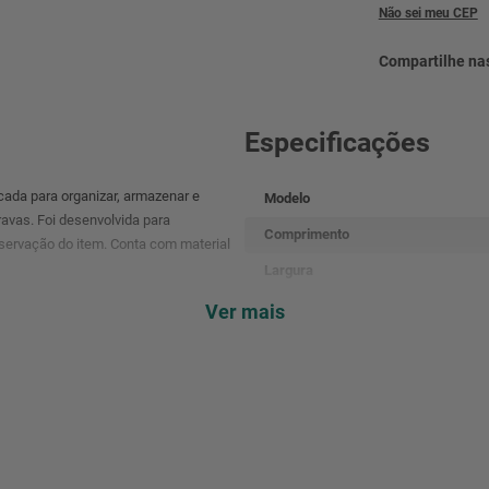
Não sei meu CEP
Especificações
icada para organizar, armazenar e
Modelo
ravas. Foi desenvolvida para
Comprimento
servação do item. Conta com material
Largura
Altura
Ver mais
Material (tipo|composição)
Capacidade de carga (kgf)
Cor da caixa
Massa aproximada (peso) (kg)