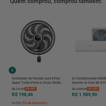
Quem comprou, comprou também:
Ventilador de Parede com 8 Pás
Ar Condicionado 9000
Super Turbo Preto e Cinza 40CM
Inverter Iii Com Wi-fi Fr
220V 140W - VTX-40P-8P - Mondial
Hjfe09c2cg|hjfi09c2wg 
5%
OFF
5%
OFF
R$
219
,
90
R$
2
.
089
,
90
R$ 198,46
R$ 1.989,90
no Pix
(
5%
de desconto)