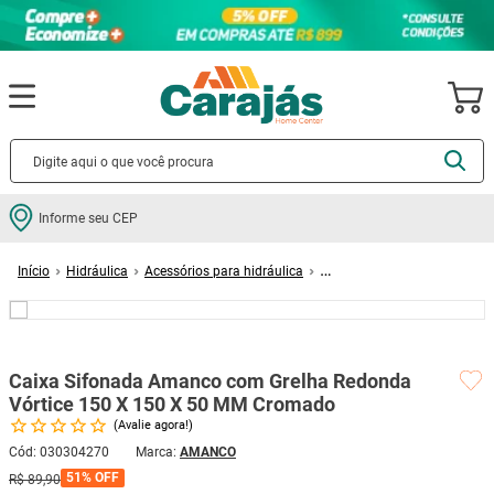
Termos mais buscados
Informe seu CEP
cerâmica
1
º
Hidráulica
Acessórios para hidráulica
porcelanato
2
º
Caixas de passagem e inspeção para esgoto
Caixa Sifonada Amanco com
Grelha Redonda Vórtice 150 X 150 X 50 MM Cromado
piso
3
º
revestimento
4
º
Caixa Sifonada Amanco com Grelha Redonda
porta
5
º
Vórtice 150 X 150 X 50 MM Cromado
vaso sanitário
6
º
Avalie agora!
tinta
7
º
Cód
:
030304270
AMANCO
51%
OFF
R$
89
,
90
cadeira
8
º