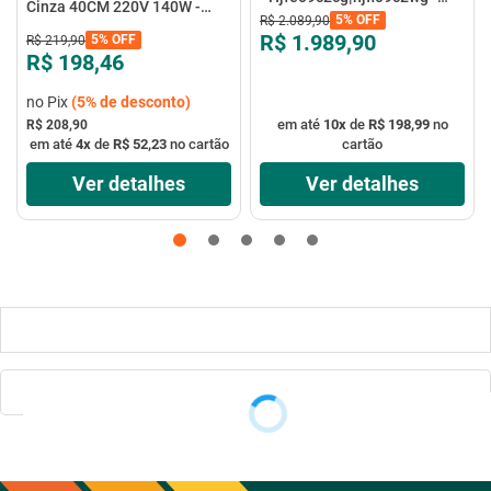
Cinza 40CM 220V 140W -
Elgin
5%
OFF
R$
2
.
089
,
90
VTX-40P-8P - Mondial
R$ 1.989,90
5%
OFF
R$
219
,
90
R$ 198,46
no Pix
(
5%
de desconto)
em até
10
x
de
R$ 198,99
no
R$ 208,90
em até
4
x
de
R$ 52,23
no cartão
cartão
Ver detalhes
Ver detalhes