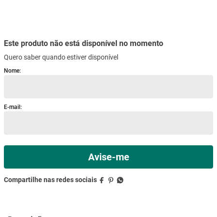
Quero saber quando estiver disponível
mesa
9
º
ar condicionado
10
º
Descrição
Especificações