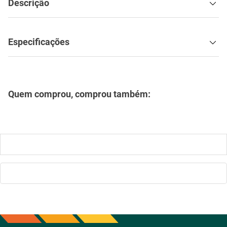
Quem comprou, comprou também:
Ventilador de Parede com 8
Ar Condicionado 9000btus
Pás Super Turbo Preto e
Eco Inverter Iii Com Wi-fi Frio
Cinza 40CM 220V 140W -
- Hjfe09c2cg|hjfi09c2wg -
VTX-40P-8P - Mondial
Elgin