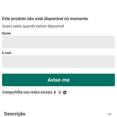
mesa
9
º
ar condicionado
10
º
Descrição
Especificações