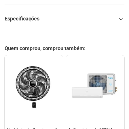
Quem comprou, comprou também:
Ventilador de Parede com 8
Ar Condicionado 9000btus
Pás Super Turbo Preto e
Eco Inverter Iii Com Wi-fi Frio
Cinza 40CM 220V 140W -
- Hjfe09c2cg|hjfi09c2wg -
VTX-40P-8P - Mondial
Elgin