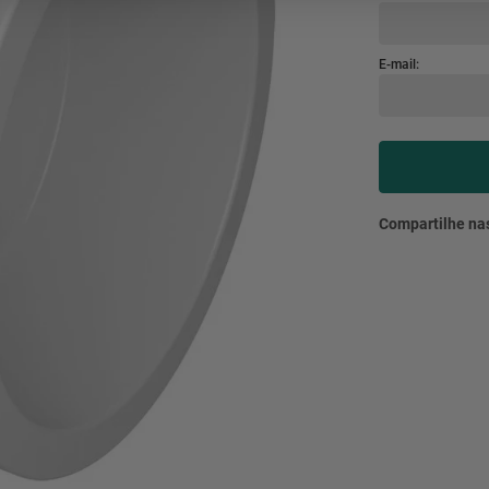
mesa
9
º
ar 
10
º
condicionado