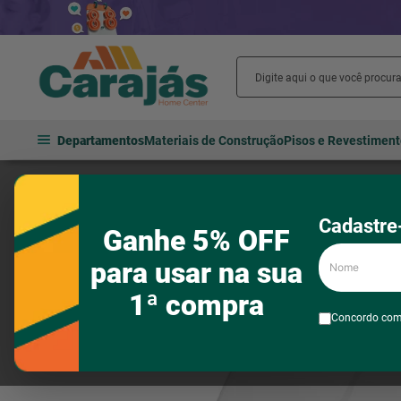
Departamentos
Materiais de Construção
Pisos e Revestimen
Hidráulica
Tubos e conexões
Tubos e conexões para esgoto
Cadastre-
Ganhe 5% OFF
Nome
para usar na sua
1ª compra
Concordo co