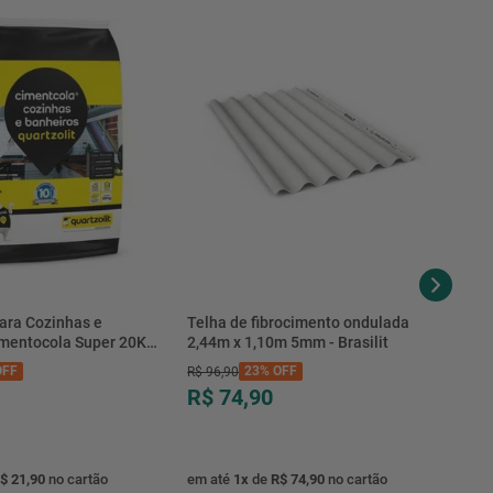
ara Cozinhas e
Telha de fibrocimento ondulada
imentocola Super 20KG
2,44m x 1,10m 5mm - Brasilit
.0020PL - Quartzolit
FF
23%
OFF
R$
96
,
90
R$ 74,90
$ 21,90
no cartão
em até
1
x
de
R$ 74,90
no cartão