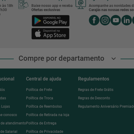
8h às 18h
Baixe nosso app e receba
Acompanhe as novidades d
17h30
Ofertas exclusivas
Carajás nas nossas redes soc
h
Compre por departamento
tucional
Central de ajuda
Regulamentos
Nós
Política de Frete
Regras de Frete Grátis
ndas
Política de Troca
Regras de Desconto
 Lojas
Política de Reembolso
Regulamento Aniversário Premiad
he conosco
Política de Retirada na loja
l de atendimento
Política de Entrega
de Salarial
Política de Privacidade