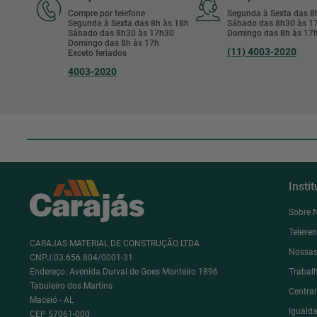
Compre por telefone
Segunda à Sexta das 
Segunda à Sexta das 8h às 18h
Sábado das 8h30 às 
Sábado das 8h30 às 17h30
Domingo das 8h às 17
Domingo das 8h às 17h
(11) 4003-2020
Exceto feriados
4003-2020
Insti
Sobre 
Televe
CARAJAS MATERIAL DE CONSTRUÇÃO LTDA
Nossas
CNPJ:03.656.804/0001-31
Endereço: Avenida Durval de Goes Monteiro 1896
Trabal
Tabuleiro dos Martins
Centra
Maceió - AL
Igualda
CEP 57061-000