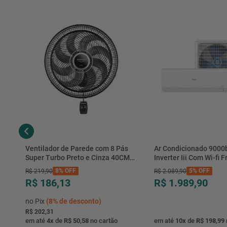
Ventilador de Parede com 8 Pás
Ar Condicionado 9000
Super Turbo Preto e Cinza 40CM
Inverter Iii Com Wi-fi Fr
220V 140W - VTX-40P-8P - Mondial
Hjfe09c2cg|hjfi09c2wg 
8%
OFF
5%
OFF
R$
219
,
90
R$
2
.
089
,
90
R$ 186,13
R$ 1.989,90
no Pix
(
8%
de desconto)
R$ 202,31
em até
4
x
de
R$ 50,58
no cartão
em até
10
x
de
R$ 198,99