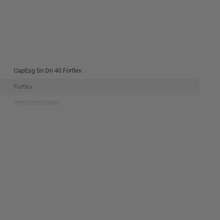
CapEsg Sn Dn 40 Fortlev
Fortlev
7898543593980
11080409
Branco
Pvc
1.98X4X4Cm
0.012Kg