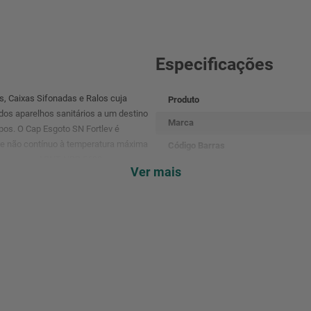
Especificações
s, Caixas Sifonadas e Ralos cuja
Produto
dos aparelhos sanitários a um destino
Marca
pos. O Cap Esgoto SN Fortlev é
me não contínuo à temperatura máxima
Código Barras
orme norma ABNT NBR 5688.
Referência
Ver mais
Cor
Composição
Dimensões Do Produto
Peso Bruto