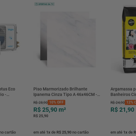
btus Eco
Piso Marmorizado Brilhante
Argamassa p
io -
Ipanema Cinza Tipo A 46x46CM -
Banheiros C
- Elgin
01.012771 - Cerbras
- 0118.00001
10%
OFF
12%
O
R$
28
,
90
R$
24
,
90
R$ 25,90
m²
R$ 21,90
R$ 25,90
no cartão
em até
1
x
de
R$ 25,90
no cartão
em até
1
x
de
R