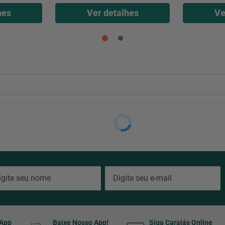
hes
Ver detalhes
Ve
sApp
Baixe Nosso App!
Siga Carajás Online