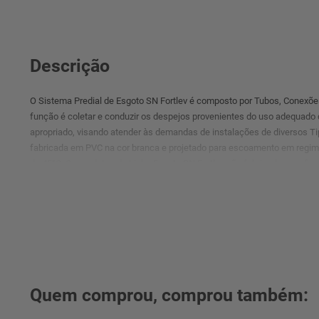
Descrição
O Sistema Predial de Esgoto SN Fortlev é composto por Tubos, Conexõe
função é coletar e conduzir os despejos provenientes do uso adequado 
apropriado, visando atender às demandas de instalações de diversos Ti
fabricada em PVC na cor branca e projetado para escoamento em regi
de 45°C. Os produtos da Linha Esgoto SN Fortlev são fabricados conf
Quem comprou, comprou também: