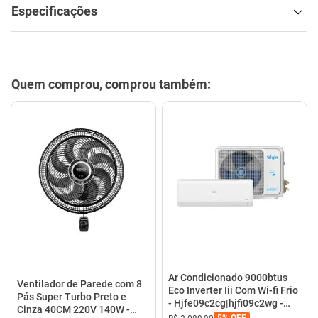
Especificações
Quem comprou, comprou também:
Ar Condicionado 9000btus
Ventilador de Parede com 8
Eco Inverter Iii Com Wi-fi Frio
Pás Super Turbo Preto e
- Hjfe09c2cg|hjfi09c2wg -
Cinza 40CM 220V 140W -
Elgin
5%
OFF