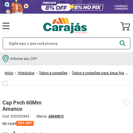
Termos mais buscados
Informe seu CEP
cerâmica
1
º
Hidráulica
Tubos e conexões
Tubos e conexões para água fria
porcelanato
2
º
Cap Pvch 60Mm Amanco
piso
3
º
revestimento
4
º
Cap Pvch 60Mm
porta
5
º
Amanco
vaso sanitário
6
º
Cód
:
030202965
AMANCO
tinta
7
º
53%
OFF
R$
14
,
59
cadeira
8
º