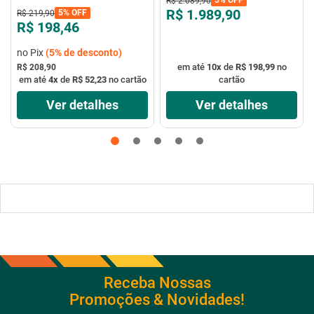
R$
2
.
089
,
90
VTX-40P-8P - Mondial
R$ 1.989,90
5%
OFF
R$
219
,
90
R$ 198,46
no Pix
(
5%
de desconto)
em até
10
x
de
R$ 198,99
no
R$ 208,90
em até
4
x
de
R$ 52,23
no cartão
cartão
Ver detalhes
Ver detalhes
Receba Nossas
Promoções & Novidades!