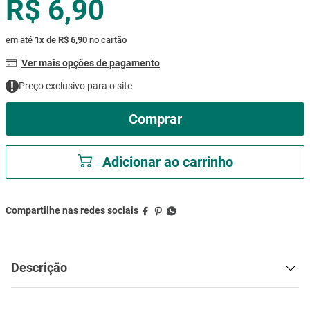
R$ 6,90
mesa
9
º
ar condicionado
10
º
em até
1
x
de
R$ 6,90
no cartão
Ver mais opções de pagamento
Preço exclusivo para o site
Comprar
Adicionar ao carrinho
Descrição