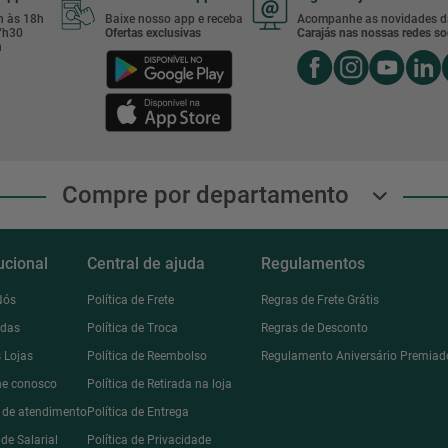
8h às 18h
Baixe nosso app e receba
Acompanhe as novidades d
17h30
Ofertas exclusivas
Carajás nas nossas redes soc
h
Compre por departamento
tucional
Central de ajuda
Regulamentos
Nós
Política de Frete
Regras de Frete Grátis
ndas
Política de Troca
Regras de Desconto
 Lojas
Política de Reembolso
Regulamento Aniversário Premiad
he conosco
Política de Retirada na loja
l de atendimento
Política de Entrega
de Salarial
Política de Privacidade