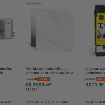
btus Eco
Piso Marmorizado Brilhante
Argamassa p
io -
Ipanema Cinza Tipo A 46x46CM -
Banheiros C
- Elgin
01.012771 - Cerbras
- 0118.00001
10%
OFF
12%
O
R$
28
,
90
R$
24
,
90
R$ 25,90
m²
R$ 21,90
R$ 25,90
no cartão
em até
1
x
de
R$ 25,90
no cartão
em até
1
x
de
R