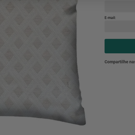
mesa
9
º
ar 
10
º
condicionado