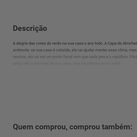
Descrição
A alegria das cores do verão na sua casa o ano todo. A Capa de Almofad
ambiente: se sua casa é colorida, ela vai ajudar manter esse clima, ma
neutros, ela vai ser um ponto focal sem que nada perca o equilíbrio. Fác
artigo não sairá mais da sua casa, seja na poltrona ou no sofá!
Quem comprou, comprou também: