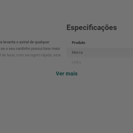
Especificações
a levanta o astral de qualquer
Produto
s se o seu cantinho possui tons mais
Marca
il de lavar, com secagem rápida, este
Linha
Dimensão
Ver mais
Cor
Código de barras