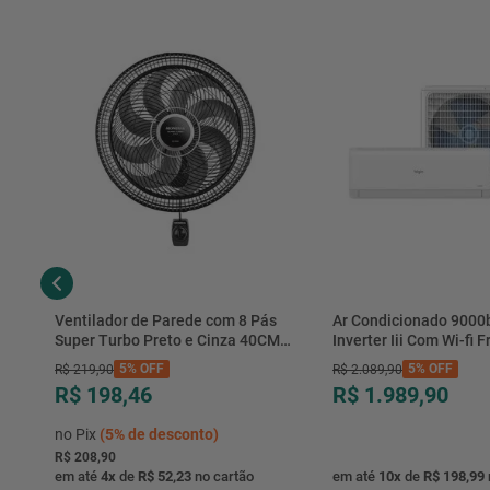
Ventilador de Parede com 8 Pás
Ar Condicionado 9000
Super Turbo Preto e Cinza 40CM
Inverter Iii Com Wi-fi Fr
220V 140W - VTX-40P-8P - Mondial
Hjfe09c2cg|hjfi09c2wg 
5%
OFF
5%
OFF
R$
219
,
90
R$
2
.
089
,
90
R$ 198,46
R$ 1.989,90
no Pix
(
5%
de desconto)
R$ 208,90
em até
4
x
de
R$ 52,23
no cartão
em até
10
x
de
R$ 198,99