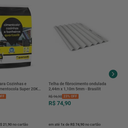
ara Cozinhas e
Telha de fibrocimento ondulada
imentocola Super 20KG
2,44m x 1,10m 5mm - Brasilit
.0020PL - Quartzolit
FF
23%
OFF
R$
96
,
90
R$ 74,90
$ 21,90
no cartão
em até
1
x
de
R$ 74,90
no cartão