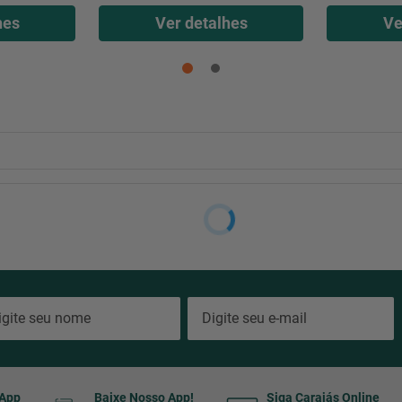
hes
Ver detalhes
Ve
sApp
Baixe Nosso App!
Siga Carajás Online