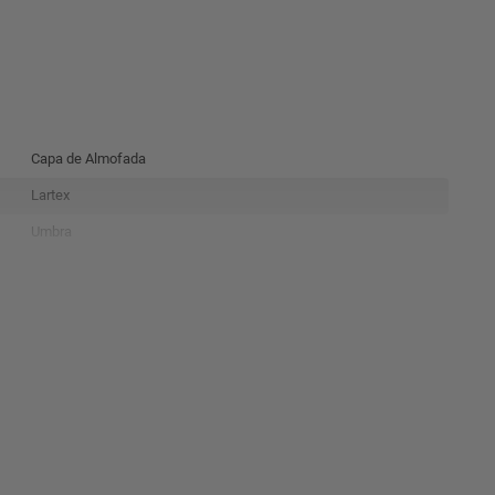
Capa de Almofada
Lartex
Umbra
45x45cm
Bege
7899595473510