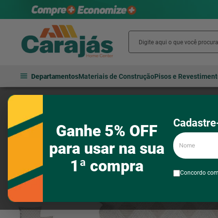
Departamentos
Materiais de Construção
Pisos e Revestimen
Casa e decoração
Almofadas e capas
Capa para Almofada Um
Cadastre-
Ganhe 5% OFF
Nome
para usar na sua
1ª compra
Concordo co