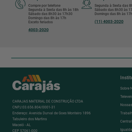
Compre por telefone
Segunda à Sexta das 
Segunda à Sexta das 8h às 18h
Sábado das 8h30 às 
Sábado das 8h30 às 17h30
Domingo das 8h às 17
Domingo das 8h às 17h
(11) 4003-2020
Exceto feriados
4003-2020
Insti
Sobre 
Televe
CARAJAS MATERIAL DE CONSTRUÇÃO LTDA
Nossas
CNPJ:03.656.804/0001-31
Endereço: Avenida Durval de Goes Monteiro 1896
Trabal
Tabuleiro dos Martins
Centra
Maceió - AL
Igualda
CEP 57061-000