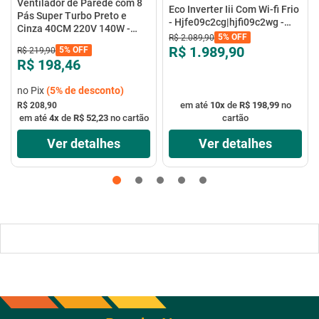
Ventilador de Parede com 8
Eco Inverter Iii Com Wi-fi Frio
Pás Super Turbo Preto e
- Hjfe09c2cg|hjfi09c2wg -
Cinza 40CM 220V 140W -
Elgin
5%
OFF
R$
2
.
089
,
90
VTX-40P-8P - Mondial
R$ 1.989,90
5%
OFF
R$
219
,
90
R$ 198,46
no Pix
(
5%
de desconto)
em até
10
x
de
R$ 198,99
no
R$ 208,90
em até
4
x
de
R$ 52,23
no cartão
cartão
Ver detalhes
Ver detalhes