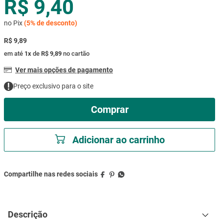
R$ 9,40
mesa
9
º
no Pix
(
5%
de desconto)
ar condicionado
10
º
R$ 9,89
em até
1
x
de
R$ 9,89
no cartão
Ver mais opções de pagamento
Preço exclusivo para o site
Comprar
Adicionar ao carrinho
Descrição