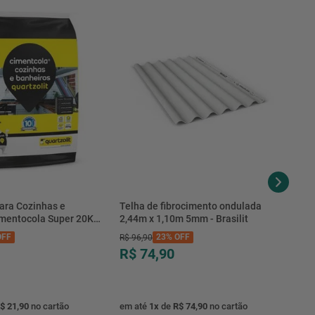
Borracha Nitrílica, Mola De Aço Inox E As Faces De Vedação
Em Grafite E Cerâmica. Temperatura De Trabalho Do Líquido
Até 80ºc. Motor Elétrico Norma - Nema E Nema 56 - Somente
Para Motores De 1|2Cv Trifásico. Eixo Em Aço Carbono - Ø 1|2
(Monofásico) E Ø 5|8 (Trifásico) 2 Polos - 3.500 Rpm - 60 Hz.
Protetor Térmico Contra Sobrecarga, Grau De Proteç
ara Cozinhas e
Telha de fibrocimento ondulada
imentocola Super 20KG
2,44m x 1,10m 5mm - Brasilit
.0020PL - Quartzolit
FF
23%
OFF
R$
96
,
90
R$ 74,90
$ 21,90
no cartão
em até
1
x
de
R$ 74,90
no cartão