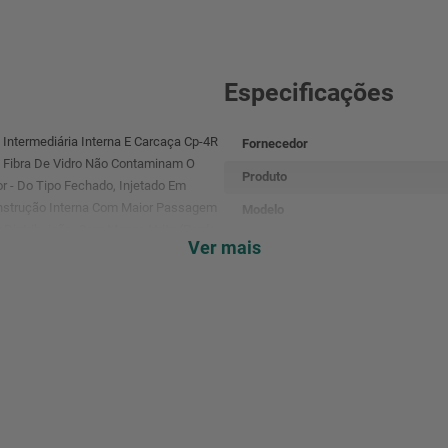
Especificações
Intermediária Interna E Carcaça Cp-4R
Fornecedor
 Fibra De Vidro Não Contaminam O
Produto
 - Do Tipo Fechado, Injetado Em
onstrução Interna Com Maior Passagem
Modelo
 Distribuição, Com Menor Atrito (Perda
Ver mais
Divisão