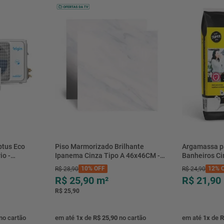
btus Eco
Piso Marmorizado Brilhante
Argamassa p
io -
Ipanema Cinza Tipo A 46x46CM -
Banheiros C
- Elgin
01.012771 - Cerbras
- 0118.00001
10%
OFF
12%
O
R$
28
,
90
R$
24
,
90
R$ 25,90
m²
R$ 21,90
R$ 25,90
no cartão
em até
1
x
de
R$ 25,90
no cartão
em até
1
x
de
R