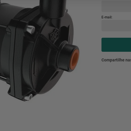
mesa
9
º
ar 
10
º
condicionado