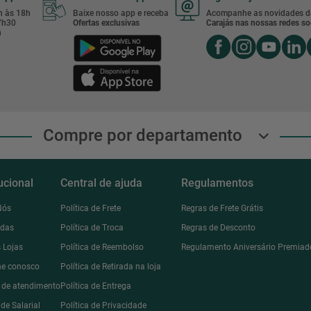
8h às 18h
Baixe nosso app e receba
Acompanhe as novidades d
17h30
Ofertas exclusivas
Carajás nas nossas redes soc
h
Compre por departamento
tucional
Central de ajuda
Regulamentos
Nós
Política de Frete
Regras de Frete Grátis
ndas
Política de Troca
Regras de Desconto
 Lojas
Política de Reembolso
Regulamento Aniversário Premiad
he conosco
Política de Retirada na loja
l de atendimento
Política de Entrega
de Salarial
Política de Privacidade