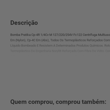
Descrição
Bomba Pratika Cp-4R 1/4Cv M 127/220/254V Fc122 Centrífuga Multiuso 
Em (Nylon), Cp-4C Em (Abs), Todos Os Termoplásticos Reforçados Com
Líquido Bombeado E Resistem A Determinados Produtos Químicos. Rotor
Termoplástico De Engenharia Noryl® Reforçado Com Fibra De Vidro. C
E Bico Hidrodinâmico Para Proporcionar Maior Fluxo Do Líquido E Melhor
De Carga)
Quem comprou, comprou também: