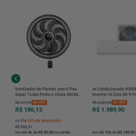
Ventilador de Parede com 8 Pás
Ar Condicionado 9000
Super Turbo Preto e Cinza 40CM
Inverter Iii Com Wi-fi Fr
220V 140W - VTX-40P-8P - Mondial
Hjfe09c2cg|hjfi09c2wg 
8%
OFF
5%
OFF
R$
219
,
90
R$
2
.
089
,
90
R$ 186,13
R$ 1.989,90
no Pix
(
8%
de desconto)
R$ 202,31
em até
4
x
de
R$ 50,58
no cartão
em até
10
x
de
R$ 198,99