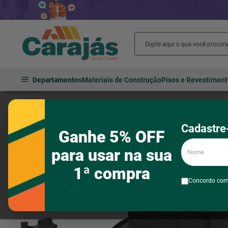
Departamentos
Materiais de Construção
Pisos e Revestimen
Hidráulica
Bombas hidráulicas
Centrífuga Dancor Bomba Prat
Cadastre-
Ganhe 5% OFF
Nome
para usar na sua
1ª compra
Concordo co