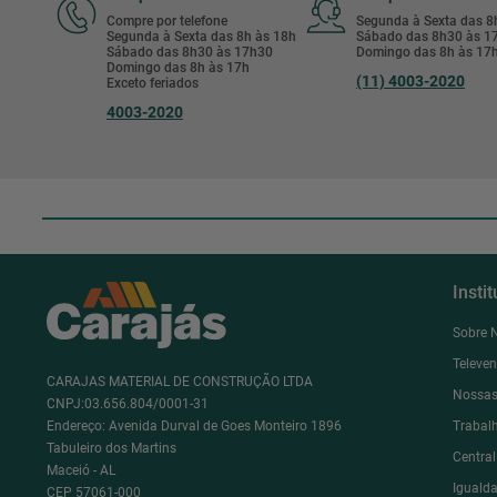
Compre por telefone
Segunda à Sexta das 
Segunda à Sexta das 8h às 18h
Sábado das 8h30 às 
Sábado das 8h30 às 17h30
Domingo das 8h às 17
Domingo das 8h às 17h
(11) 4003-2020
Exceto feriados
4003-2020
Insti
Sobre 
Televe
CARAJAS MATERIAL DE CONSTRUÇÃO LTDA
Nossas
CNPJ:03.656.804/0001-31
Endereço: Avenida Durval de Goes Monteiro 1896
Trabal
Tabuleiro dos Martins
Centra
Maceió - AL
Igualda
CEP 57061-000