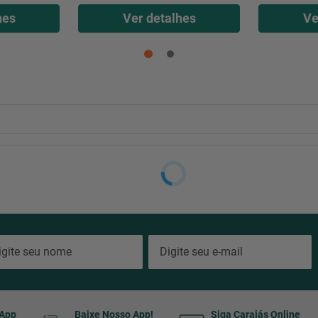
hes
Ver detalhes
Ve
sApp
Baixe Nosso App!
Siga Carajás Online