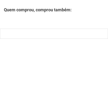
mesa
9
º
ar condicionado
10
º
Descrição
Especificações
Quem comprou, comprou também: