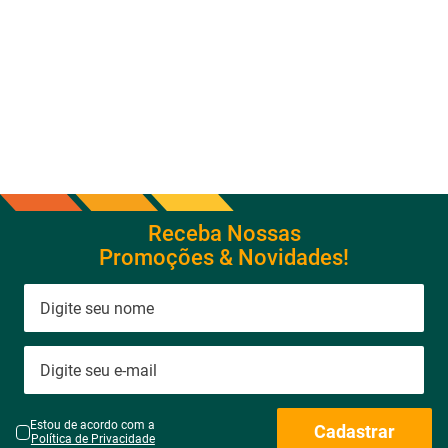
Ventilador de Parede com 8
Ar Condicionado 9000btus
Pás Super Turbo Preto e
Eco Inverter Iii Com Wi-fi Frio
Cinza 40CM 220V 140W -
- Hjfe09c2cg|hjfi09c2wg -
VTX-40P-8P - Mondial
Elgin