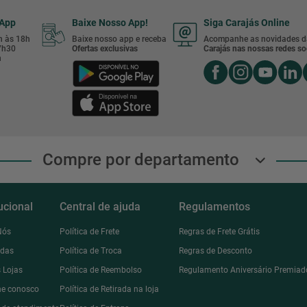
sApp
Baixe Nosso App!
Siga Carajás Online
8h às 18h
Baixe nosso app e receba
Acompanhe as novidades d
17h30
Ofertas exclusivas
Carajás nas nossas redes soc
h
Compre por departamento
tucional
Central de ajuda
Regulamentos
Nós
Política de Frete
Regras de Frete Grátis
ndas
Política de Troca
Regras de Desconto
 Lojas
Política de Reembolso
Regulamento Aniversário Premiad
he conosco
Política de Retirada na loja