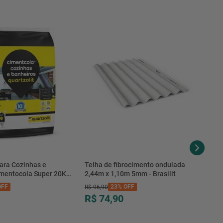
Conforme fabricante
ara Cozinhas e
Telha de fibrocimento ondulada
imentocola Super 20KG
2,44m x 1,10m 5mm - Brasilit
.0020PL - Quartzolit
FF
23%
OFF
R$
96
,
90
R$ 74,90