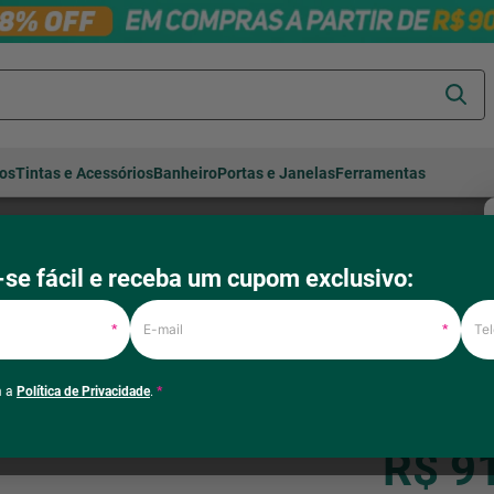
Termos mais
tos
Tintas e Acessórios
Banheiro
Portas e Janelas
Ferramentas
buscados
cerâmica
1
º
porcelanato
2
º
t D33 138x188x20cm Bonsono
se fácil e receba um cupom exclusivo:
piso
3
º
E-mail
Tele
Colchão Cas
revestimento
4
º
*
*
Bonsono
porta
5
º
Cód
:
580420655
m a
Política de Privacidade
.
*
vaso sanitário
6
º
8%
O
R$
1
.
049
,
90
tinta
7
º
R$ 9
cadeira
8
º