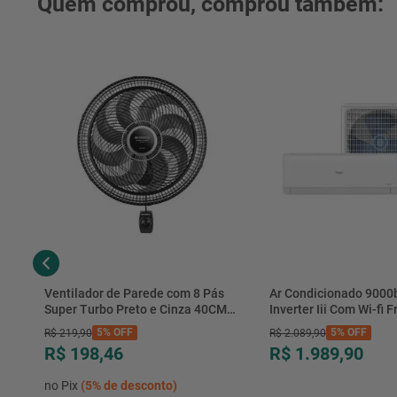
Quem comprou, comprou também:
Ventilador de Parede com 8 Pás
Ar Condicionado 9000
Super Turbo Preto e Cinza 40CM
Inverter Iii Com Wi-fi Fr
220V 140W - VTX-40P-8P - Mondial
Hjfe09c2cg|hjfi09c2wg 
5%
OFF
5%
OFF
R$
219
,
90
R$
2
.
089
,
90
R$ 198,46
R$ 1.989,90
no Pix
(
5%
de desconto)