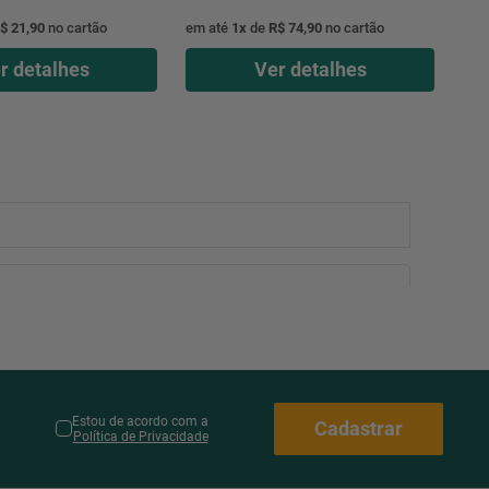
$ 21,90
no cartão
em até
1
x
de
R$ 74,90
no cartão
r detalhes
Ver detalhes
Estou de acordo com a
Cadastrar
Política de Privacidade