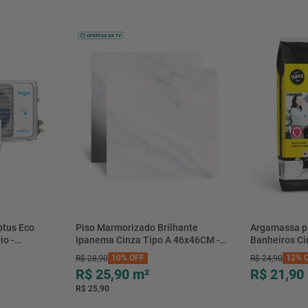
Garantia
btus Eco
Piso Marmorizado Brilhante
Argamassa p
io -
Ipanema Cinza Tipo A 46x46CM -
Banheiros C
- Elgin
01.012771 - Cerbras
- 0118.00001
10%
OFF
12%
O
R$
28
,
90
R$
24
,
90
R$ 25,90
m²
R$ 21,90
R$ 25,90