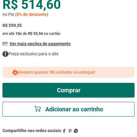
R$ 514,60
mesa
9
º
no Pix
(
8%
de desconto)
ar condicionado
10
º
R$ 559,35
em até
10
x
de
R$ 55,94
no cartão
Ver mais opções de pagamento
Preço exclusivo para o site
Restam apenas
10
unidades no estoque!
Comprar
Adicionar ao carrinho