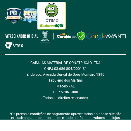
Tabloides
Política de Privacidade
Política de Cookie
ÓTIMO
Política de Desconto
Fale com encarregado de dados
CARAJAS MATERIAL DE CONSTRUÇÃO LTDA
CNPJ:03.656.804/0001-31
Endereço: Avenida Durval de Goes Monteiro 1896
Tabuleiro dos Martins
Maceió - AL
CEP 57061-000
Todos os direitos reservados
*Os preços e condições de pagamento apresentados no nosso site são
exclusivos para compras online e podem diferir dos valores nas lojas
físicas.
*Em caso de qualquer divergência de preço, o que prevalece é o que consta