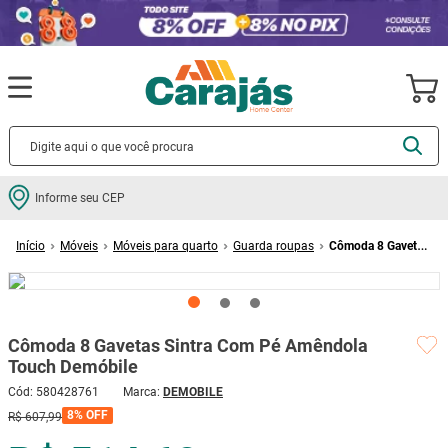
Termos mais buscados
Informe seu CEP
cerâmica
1
º
Móveis
Móveis para quarto
Guarda roupas
Cômoda 8 Gavetas
porcelanato
2
º
Sintra Com Pé Amêndola Touch Demóbile
piso
3
º
revestimento
4
º
Cômoda 8 Gavetas Sintra Com Pé Amêndola
porta
5
º
Touch Demóbile
vaso sanitário
6
º
Cód
:
580428761
DEMOBILE
tinta
7
º
8%
OFF
R$
607
,
99
cadeira
8
º