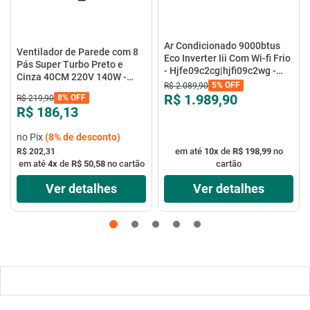
Ar Condicionado 9000btus
Ventilador de Parede com 8
Eco Inverter Iii Com Wi-fi Frio
Pás Super Turbo Preto e
- Hjfe09c2cg|hjfi09c2wg -
Cinza 40CM 220V 140W -
Elgin
5%
OFF
R$
2
.
089
,
90
VTX-40P-8P - Mondial
R$ 1.989,90
8%
OFF
R$
219
,
90
R$ 186,13
no Pix
(
8%
de desconto)
em até
10
x
de
R$ 198,99
no
R$ 202,31
em até
4
x
de
R$ 50,58
no cartão
cartão
Ver detalhes
Ver detalhes