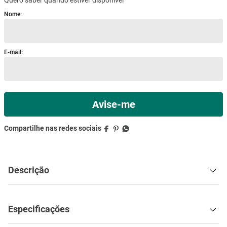
mesa
9
º
ar condicionado
10
º
Descrição
Especificações