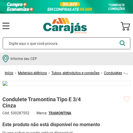
Termos mais buscados
Informe seu CEP
cerâmica
1
º
Materiais elétricos
Tubos, eletrodutos e conexões
Conduletes
porcelanato
2
º
Condulete Tramontina Tipo E 3/4 Cinza
piso
3
º
revestimento
4
º
Condulete Tramontina Tipo E 3/4
porta
5
º
Cinza
vaso sanitário
6
º
Cód
:
530287552
TRAMONTINA
tinta
7
º
Este produto não está disponível no momento
cadeira
8
º
Quero saber quando estiver disponível