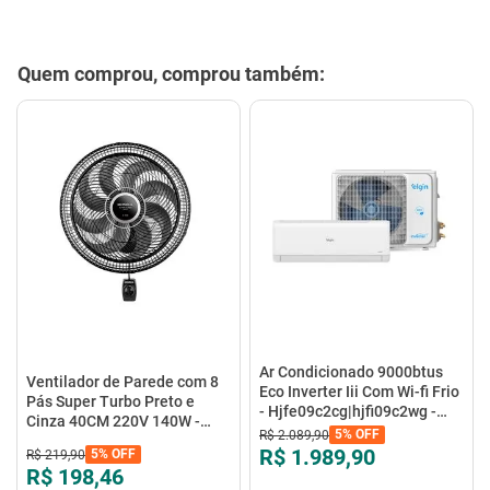
Quem comprou, comprou também:
Ar Condicionado 9000btus
Ventilador de Parede com 8
Eco Inverter Iii Com Wi-fi Frio
Pás Super Turbo Preto e
- Hjfe09c2cg|hjfi09c2wg -
Cinza 40CM 220V 140W -
Elgin
5%
OFF
R$
2
.
089
,
90
VTX-40P-8P - Mondial
R$ 1.989,90
5%
OFF
R$
219
,
90
R$ 198,46