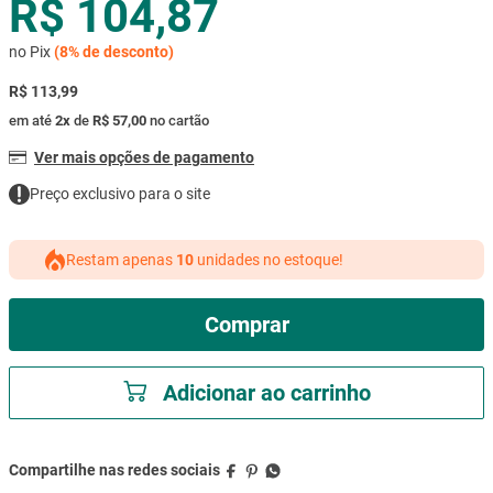
R$ 104,87
mesa
9
º
no Pix
(
8%
de desconto)
ar condicionado
10
º
R$ 113,99
em até
2
x
de
R$ 57,00
no cartão
Ver mais opções de pagamento
Preço exclusivo para o site
Restam apenas
10
unidades no estoque!
Comprar
Adicionar ao carrinho