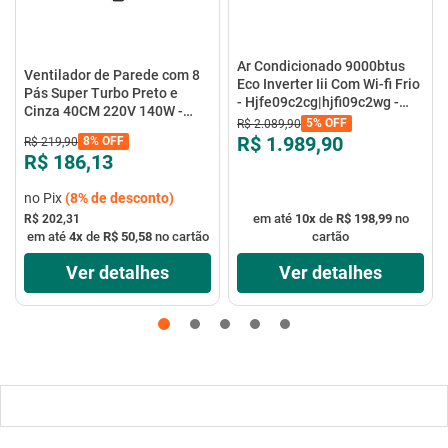
Ar Condicionado 9000btus
Ventilador de Parede com 8
Eco Inverter Iii Com Wi-fi Frio
Pás Super Turbo Preto e
- Hjfe09c2cg|hjfi09c2wg -
Cinza 40CM 220V 140W -
Elgin
5%
OFF
R$
2
.
089
,
90
VTX-40P-8P - Mondial
R$ 1.989,90
8%
OFF
R$
219
,
90
R$ 186,13
no Pix
(
8%
de desconto)
em até
10
x
de
R$ 198,99
no
R$ 202,31
em até
4
x
de
R$ 50,58
no cartão
cartão
Ver detalhes
Ver detalhes