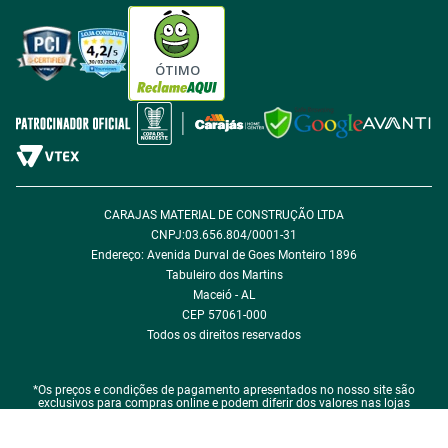
Tabloides
Política de Privacidade
Política de Cookie
ÓTIMO
Política de Desconto
Fale com encarregado de dados
CARAJAS MATERIAL DE CONSTRUÇÃO LTDA
CNPJ:03.656.804/0001-31
Endereço: Avenida Durval de Goes Monteiro 1896
Tabuleiro dos Martins
Maceió - AL
CEP 57061-000
Todos os direitos reservados
*Os preços e condições de pagamento apresentados no nosso site são
exclusivos para compras online e podem diferir dos valores nas lojas
físicas.
*Em caso de qualquer divergência de preço, o que prevalece é o que consta