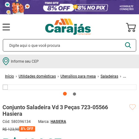
Termos mais buscados
Informe seu CEP
cerâmica
1
º
Utilidades domésticas
Utensílios para mesa
Saladeiras
porcelanato
2
º
Conjunto Saladeira Vd 3 Peças 723-05566 Hasiera
piso
3
º
revestimento
4
º
Conjunto Saladeira Vd 3 Peças 723-05566
porta
5
º
Hasiera
vaso sanitário
6
º
Cód
:
580396134
HASIERA
tinta
7
º
8%
OFF
R$
123
,
90
cadeira
8
º