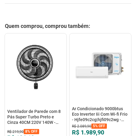
Quem comprou, comprou também:
Ar Condicionado 9000btus
Ventilador de Parede com 8
Eco Inverter Iii Com Wi-fi Frio
Pás Super Turbo Preto e
- Hjfe09c2cg|hjfi09c2wg -
Cinza 40CM 220V 140W -
Elgin
5%
OFF
R$
2
.
089
,
90
VTX-40P-8P - Mondial
R$ 1.989,90
8%
OFF
R$
219
,
90