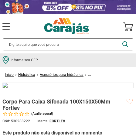
Termos mais buscados
Informe seu CEP
cerâmica
1
º
Hidráulica
Acessórios para hidráulica
porcelanato
2
º
Caixas de passagem e inspeção para esgoto
Corpo Para Caixa Sifonada
100X150X50Mm Fortlev
piso
3
º
revestimento
4
º
Corpo Para Caixa Sifonada 100X150X50Mm
porta
5
º
Fortlev
Avalie agora!
vaso sanitário
6
º
Cód
:
530288222
FORTLEV
tinta
7
º
Este produto não está disponível no momento
cadeira
8
º