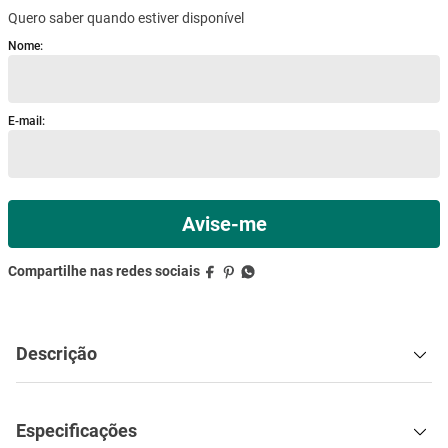
Quero saber quando estiver disponível
mesa
9
º
ar condicionado
10
º
Descrição
Especificações