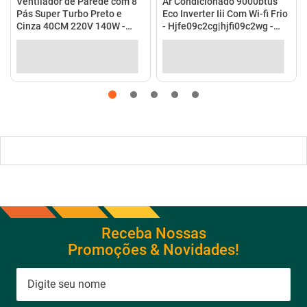
Ventilador de Parede com 8
Ar Condicionado 9000btus
Pás Super Turbo Preto e
Eco Inverter Iii Com Wi-fi Frio
Cinza 40CM 220V 140W -
- Hjfe09c2cg|hjfi09c2wg -
VTX-40P-8P - Mondial
Elgin
Receba Nossas
Promoções & Novidades!