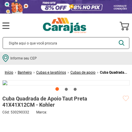
Termos mais buscados
Informe seu CEP
cerâmica
1
º
Banheiro
Cubas e lavatórios
Cubas de apoio
Cuba Quadrada
porcelanato
2
º
de Apoio Taut Preta 41X41X12CM - Kohler
piso
3
º
revestimento
4
º
Cuba Quadrada de Apoio Taut Preta
porta
5
º
41X41X12CM - Kohler
vaso sanitário
6
º
Cód
:
530290332
tinta
7
º
cadeira
8
º