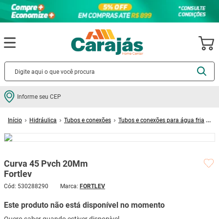
Termos mais buscados
Informe seu CEP
cerâmica
1
º
Hidráulica
Tubos e conexões
Tubos e conexões para água fria
porcelanato
2
º
Curva 45 Pvch 20Mm Fortlev
piso
3
º
revestimento
4
º
Curva 45 Pvch 20Mm
porta
5
º
Fortlev
vaso sanitário
6
º
Cód
:
530288290
FORTLEV
tinta
7
º
Este produto não está disponível no momento
cadeira
8
º
Quero saber quando estiver disponível