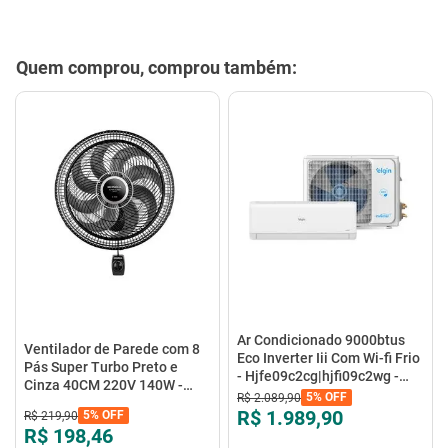
Quem comprou, comprou também:
Ar Condicionado 9000btus
Ventilador de Parede com 8
Eco Inverter Iii Com Wi-fi Frio
Pás Super Turbo Preto e
- Hjfe09c2cg|hjfi09c2wg -
Cinza 40CM 220V 140W -
Elgin
5%
OFF
R$
2
.
089
,
90
VTX-40P-8P - Mondial
R$ 1.989,90
5%
OFF
R$
219
,
90
R$ 198,46