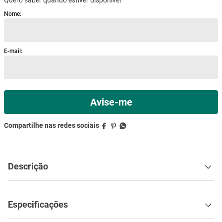
mesa
9
º
ar condicionado
10
º
Descrição
Especificações