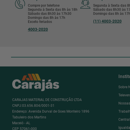
Compre por telefone
Segunda à Sexta das 
Segunda à Sexta das 8h às 18h
Sábado das 8h30 às 
Sábado das 8h30 às 17h30
Domingo das 8h às 17
Domingo das 8h às 17h
(11) 4003-2020
Exceto feriados
4003-2020
Insti
Sobre 
Televe
CARAJAS MATERIAL DE CONSTRUÇÃO LTDA
Nossas
CNPJ:03.656.804/0001-31
Endereço: Avenida Durval de Goes Monteiro 1896
Trabal
Tabuleiro dos Martins
Centra
Maceió - AL
Igualda
CEP 57061-000