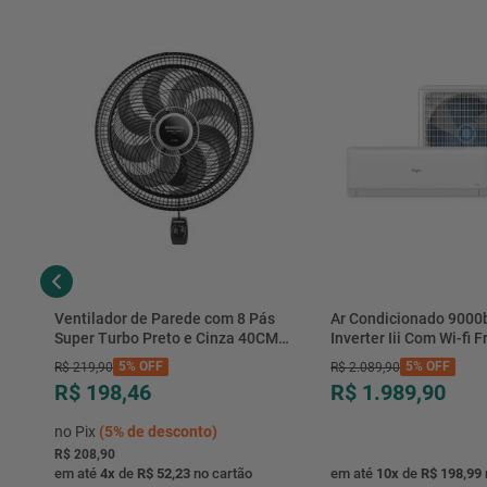
Ventilador de Parede com 8 Pás
Ar Condicionado 9000
Super Turbo Preto e Cinza 40CM
Inverter Iii Com Wi-fi Fr
220V 140W - VTX-40P-8P - Mondial
Hjfe09c2cg|hjfi09c2wg 
5%
OFF
5%
OFF
R$
219
,
90
R$
2
.
089
,
90
R$ 198,46
R$ 1.989,90
no Pix
(
5%
de desconto)
R$ 208,90
em até
4
x
de
R$ 52,23
no cartão
em até
10
x
de
R$ 198,99