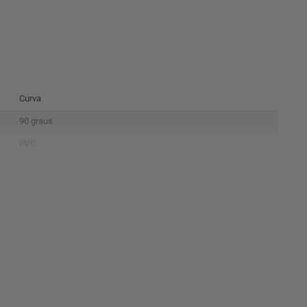
Curva
90 graus
PVC
Soldável
Desvio em sistemas hidráulicos
Tigre