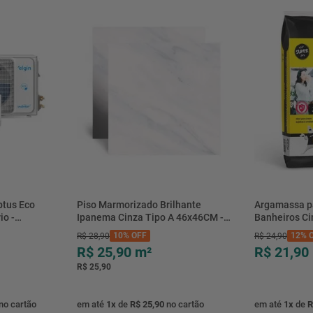
btus Eco
Piso Marmorizado Brilhante
Argamassa p
io -
Ipanema Cinza Tipo A 46x46CM -
Banheiros C
- Elgin
01.012771 - Cerbras
- 0118.00001
10%
OFF
12%
O
R$
28
,
90
R$
24
,
90
R$ 25,90
m²
R$ 21,90
R$ 25,90
no cartão
em até
1
x
de
R$ 25,90
no cartão
em até
1
x
de
R