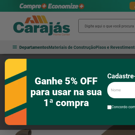
Departamentos
Materiais de Construção
Pisos e Revestimen
Hidráulica
Tubos e conexões
Tubos e conexões para água fria
Cadastre-
Ganhe 5% OFF
Nome
para usar na sua
1ª compra
Concordo co