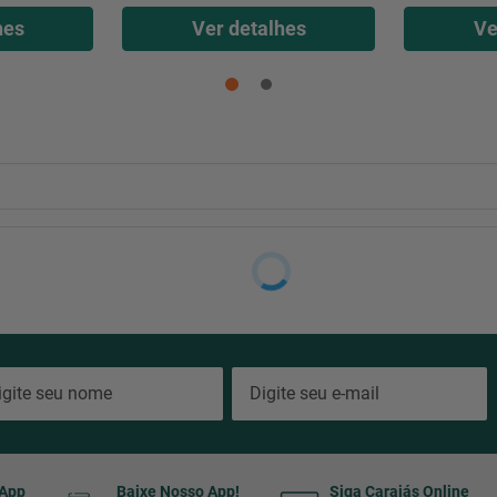
hes
Ver detalhes
Ve
sApp
Baixe Nosso App!
Siga Carajás Online