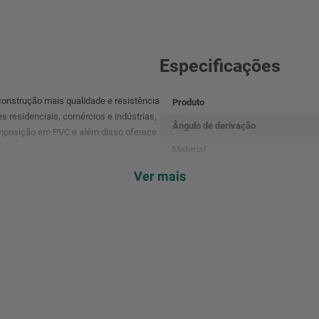
Especificações
 construção mais qualidade e resistência
Produto
 residenciais, comércios e indústrias,
Ângulo de derivação
composição em PVC e além disso oferece
Material
Instalação
Ver mais
Função
Marca