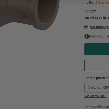
mesa
9
º
no Pix
(
5%
de de
ar 
R$ 3,22
10
º
condicionado
em até
1
x
de
R$ 3
Ver mais o
Preço exclusi
Não sei meu CEP