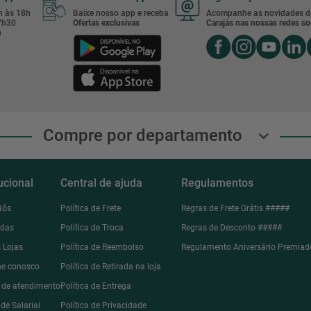
8h às 18h
Baixe nosso app e receba
Acompanhe as novidades d
17h30
Ofertas exclusivas
Carajás nas nossas redes soc
h
Compre por departamento
tucional
Central de ajuda
Regulamentos
Nós
Política de Frete
Regras de Frete Grátis #####
ndas
Política de Troca
Regras de Desconto #####
 Lojas
Política de Reembolso
Regulamento Aniversário Premiad
he conosco
Política de Retirada na loja
l de atendimento
Política de Entrega
de Salarial
Política de Privacidade