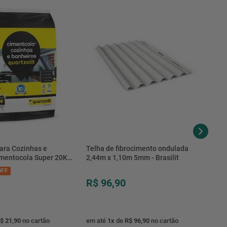
ara Cozinhas e
Telha de fibrocimento ondulada
imentocola Super 20KG
2,44m x 1,10m 5mm - Brasilit
.0020PL - Quartzolit
FF
R$ 96,90
$ 21,90
no cartão
em até
1
x
de
R$ 96,90
no cartão