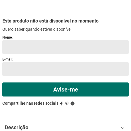
mesa
9
º
ar condicionado
10
º
Descrição
Especificações