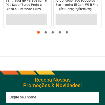
no Pix
(
5%
de desconto)
em até
10
x
de
R$ 198,99
no
R$ 208,90
em até
4
x
de
R$ 52,23
no cartão
cartão
Ver detalhes
Ver detalhes
Receba Nossas
Promoções & Novidades!